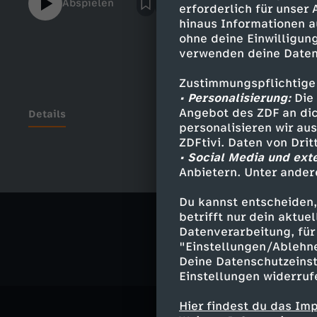
Abspielen
erforderlich für unser
hinaus Informationen a
ohne deine Einwilligung
verwenden deine Daten
Zustimmungspflichtige
• Personalisierung:
Die 
Angebot des ZDF an dic
Details
personalisieren wir au
ZDFtivi. Daten von Dri
• Social Media und ext
Anbietern. Unter ander
Ähnliche 
Du kannst entscheiden,
Kultur
Vid
betrifft nur dein aktu
Datenverarbeitung, für 
"Einstellungen/Ablehn
Deine Datenschutzeinst
Einstellungen widerruf
Hier findest du das Im