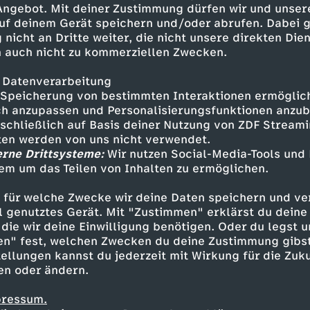
 Angebot. Mit deiner Zustimmung dürfen wir und unser
uf deinem Gerät speichern und/oder abrufen. Dabei 
 nicht an Dritte weiter, die nicht unsere direkten Dien
 auch nicht zu kommerziellen Zwecken.
 Datenverarbeitung
Speicherung von bestimmten Interaktionen ermöglicht
h anzupassen und Personalisierungsfunktionen anzub
sschließlich auf Basis deiner Nutzung von ZDF Stream
tten werden von uns nicht verwendet.
erne Drittsysteme:
Wir nutzen Social-Media-Tools und
em um das Teilen von Inhalten zu ermöglichen.
Inhalte entdecken
 für welche Zwecke wir deine Daten speichern und ver
eo
unterhaltsam
Untertitel
alwaysxcaro
ell genutztes Gerät. Mit "Zustimmen" erklärst du dein
die wir deine Einwilligung benötigen. Oder du legst u
en" fest, welchen Zwecken du deine Zustimmung gibst
ellungen kannst du jederzeit mit Wirkung für die Zuku
en oder ändern.
pressum.