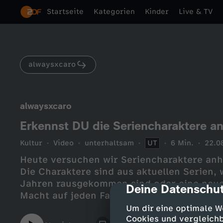
Startseite
Kategorien
Kinder
Live & TV
alwaysxcaro
alwaysxcaro
Erkennst DU die Seriencharaktere 
Kultur
Video
unterhaltsam
UT
6 Min.
22.0
Heute versuchen wir Seriencharaktere anh
Die Charaktere sind aus aktuellen Serien, 
Jahren rausgekommen sind oder eine neue 
Deine Datenschut
cmp-dialog-des
Macht auf jeden Fall mit bei diesem intera
eure Punktzahl in die Kommentare. ️
Um dir eine optimale W
Cookies und vergleichb