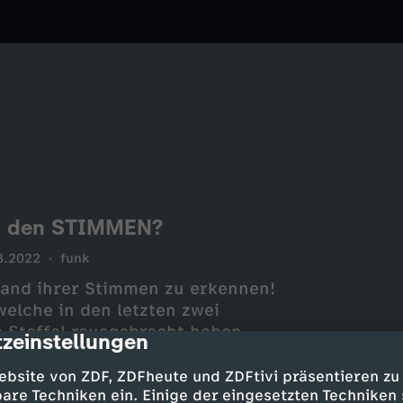
an den STIMMEN?
8.2022
funk
and ihrer Stimmen zu erkennen!
welche in den letzten zwei
Staffel rausgebracht haben.
zeinstellungen
cription
ktiven Quiz und schreibt mir
ebsite von ZDF, ZDFheute und ZDFtivi präsentieren zu
are Techniken ein. Einige der eingesetzten Techniken