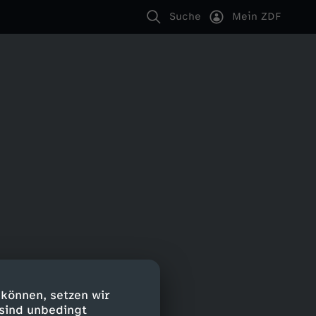
Suche
Mein ZDF
 können, setzen wir
 sind unbedingt