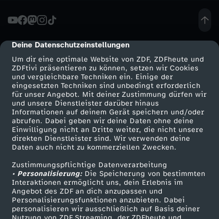
n
s
Deine Datenschutzeinstellungen
cmp-dialog-description
Um dir eine optimale Website von ZDF, ZDFheute und
t
ZDFtivi präsentieren zu können, setzen wir Cookies
und vergleichbare Techniken ein. Einige der
eingesetzten Techniken sind unbedingt erforderlich
d
für unser Angebot. Mit deiner Zustimmung dürfen wir
Mehr ZDF
Service
und unsere Dienstleister darüber hinaus
u
Informationen auf deinem Gerät speichern und/oder
ZDF-Apps
ZDFmitreden
abrufen. Dabei geben wir deine Daten ohne deine
Einwilligung nicht an Dritte weiter, die nicht unsere
d
Smart TV
Kontakt zum ZDF
direkten Dienstleister sind. Wir verwenden deine
Daten auch nicht zu kommerziellen Zwecken.
ZDFtext
Tickets
i
Zustimmungspflichtige Datenverarbeitung
Livestreams
Zuschauerservice
• Personalisierung:
Die Speicherung von bestimmten
e
Sendungen A-Z
Hilfe
Interaktionen ermöglicht uns, dein Erlebnis im
Angebot des ZDF an dich anzupassen und
TV-Programm
Personalisierungsfunktionen anzubieten. Dabei
S
personalisieren wir ausschließlich auf Basis deiner
Nutzung von ZDF Streaming, der ZDFheute und