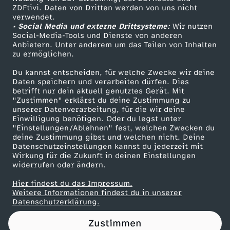
ZDFtivi. Daten von Dritten werden von uns nicht
E
Das ZDF
verwendet.
• Social Media und externe Drittsysteme:
Wir nutzen
ZDF Unternehmen
R
Social-Media-Tools und Dienste von anderen
Anbietern. Unter anderem um das Teilen von Inhalten
Karriere
zu ermöglichen.
I
Presseportal
Du kannst entscheiden, für welche Zwecke wir deine
ZDF goes Schule
Daten speichern und verarbeiten dürfen. Dies
E
betrifft nur dein aktuell genutztes Gerät. Mit
Werbefernsehen
"Zustimmen" erklärst du deine Zustimmung zu
N
unserer Datenverarbeitung, für die wir deine
Mainzelmännchen
Einwilligung benötigen. Oder du legst unter
"Einstellungen/Ablehnen" fest, welchen Zwecken du
C
deine Zustimmung gibst und welchen nicht. Deine
Datenschutzeinstellungen kannst du jederzeit mit
Wirkung für die Zukunft in deinen Einstellungen
H
widerrufen oder ändern.
A
Hier findest du das Impressum.
Partner
Weitere Informationen findest du in unserer
Datenschutzerklärung.
R
Zustimmen