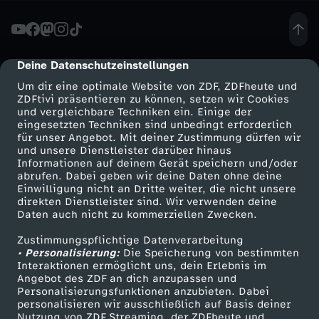
R
S
Deine Datenschutzeinstellungen
cmp-dialog-description
Um dir eine optimale Website von ZDF, ZDFheute und
E
ZDFtivi präsentieren zu können, setzen wir Cookies
und vergleichbare Techniken ein. Einige der
eingesetzten Techniken sind unbedingt erforderlich
R
für unser Angebot. Mit deiner Zustimmung dürfen wir
Mehr ZDF
Service
und unsere Dienstleister darüber hinaus
I
Informationen auf deinem Gerät speichern und/oder
ZDF-Apps
ZDFmitreden
abrufen. Dabei geben wir deine Daten ohne deine
Einwilligung nicht an Dritte weiter, die nicht unsere
E
Smart TV
Kontakt zum ZDF
direkten Dienstleister sind. Wir verwenden deine
Daten auch nicht zu kommerziellen Zwecken.
ZDFtext
Tickets
N
Zustimmungspflichtige Datenverarbeitung
Livestreams
Zuschauerservice
• Personalisierung:
Die Speicherung von bestimmten
I
Sendungen A-Z
Hilfe
Interaktionen ermöglicht uns, dein Erlebnis im
Angebot des ZDF an dich anzupassen und
TV-Programm
Personalisierungsfunktionen anzubieten. Dabei
N
personalisieren wir ausschließlich auf Basis deiner
Nutzung von ZDF Streaming, der ZDFheute und