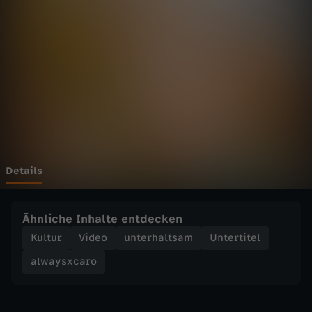
c
a
r
o
-
K
Details
I
Ähnliche Inhalte entdecken
N
Kultur
Video
unterhaltsam
Untertitel
alwaysxcaro
D
E