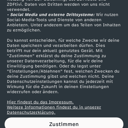
ZDFtivi. Daten von Dritten werden von uns nicht
T
Das ZDF
verwendet.
• Social Media und externe Drittsysteme:
Wir nutzen
ZDF Unternehmen
R
Social-Media-Tools und Dienste von anderen
Anbietern. Unter anderem um das Teilen von Inhalten
Karriere
zu ermöglichen.
O
Presseportal
Du kannst entscheiden, für welche Zwecke wir deine
ZDF goes Schule
Daten speichern und verarbeiten dürfen. Dies
S
betrifft nur dein aktuell genutztes Gerät. Mit
Werbefernsehen
"Zustimmen" erklärst du deine Zustimmung zu
E
unserer Datenverarbeitung, für die wir deine
Mainzelmännchen
Einwilligung benötigen. Oder du legst unter
"Einstellungen/Ablehnen" fest, welchen Zwecken du
R
deine Zustimmung gibst und welchen nicht. Deine
Datenschutzeinstellungen kannst du jederzeit mit
Wirkung für die Zukunft in deinen Einstellungen
R
widerrufen oder ändern.
A
Hier findest du das Impressum.
Partner
Weitere Informationen findest du in unserer
Datenschutzerklärung.
T
Zustimmen