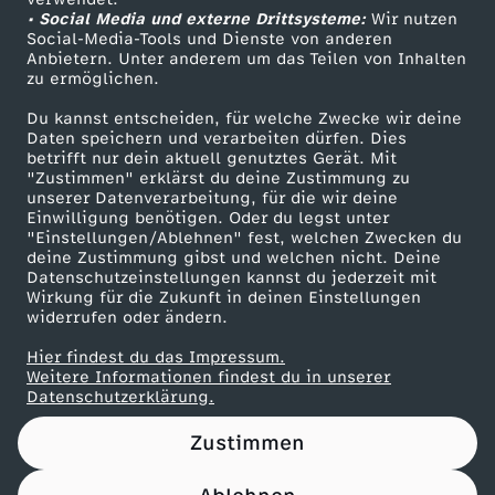
• Social Media und externe Drittsysteme:
U
Wir nutzen
ZDF Unternehmen
Social-Media-Tools und Dienste von anderen
Anbietern. Unter anderem um das Teilen von Inhalten
Karriere
M
zu ermöglichen.
Presseportal
Du kannst entscheiden, für welche Zwecke wir deine
A
ZDF goes Schule
Daten speichern und verarbeiten dürfen. Dies
betrifft nur dein aktuell genutztes Gerät. Mit
Werbefernsehen
"Zustimmen" erklärst du deine Zustimmung zu
B
unserer Datenverarbeitung, für die wir deine
Mainzelmännchen
Einwilligung benötigen. Oder du legst unter
B
"Einstellungen/Ablehnen" fest, welchen Zwecken du
deine Zustimmung gibst und welchen nicht. Deine
Datenschutzeinstellungen kannst du jederzeit mit
R
Wirkung für die Zukunft in deinen Einstellungen
widerrufen oder ändern.
E
Hier findest du das Impressum.
Partner
Weitere Informationen findest du in unserer
C
Datenschutzerklärung.
Zustimmen
H