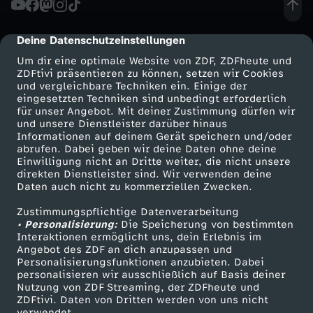
A
Deine Datenschutzeinstellungen
cmp-dialog-description
L
Um dir eine optimale Website von ZDF, ZDFheute und
ZDFtivi präsentieren zu können, setzen wir Cookies
und vergleichbare Techniken ein. Einige der
K
eingesetzten Techniken sind unbedingt erforderlich
für unser Angebot. Mit deiner Zustimmung dürfen wir
Mehr ZDF
Service
und unsere Dienstleister darüber hinaus
:
Informationen auf deinem Gerät speichern und/oder
ZDF-Apps
ZDFmitreden
abrufen. Dabei geben wir deine Daten ohne deine
S
Einwilligung nicht an Dritte weiter, die nicht unsere
Smart TV
Kontakt zum ZDF
direkten Dienstleister sind. Wir verwenden deine
Daten auch nicht zu kommerziellen Zwecken.
ZDFtext
Tickets
T
Zustimmungspflichtige Datenverarbeitung
Livestreams
Zuschauerservice
• Personalisierung:
U
Die Speicherung von bestimmten
Sendungen A-Z
Hilfe
Interaktionen ermöglicht uns, dein Erlebnis im
Angebot des ZDF an dich anzupassen und
TV-Programm
D
Personalisierungsfunktionen anzubieten. Dabei
personalisieren wir ausschließlich auf Basis deiner
Nutzung von ZDF Streaming, der ZDFheute und
I
ZDFtivi. Daten von Dritten werden von uns nicht
Das ZDF
verwendet.