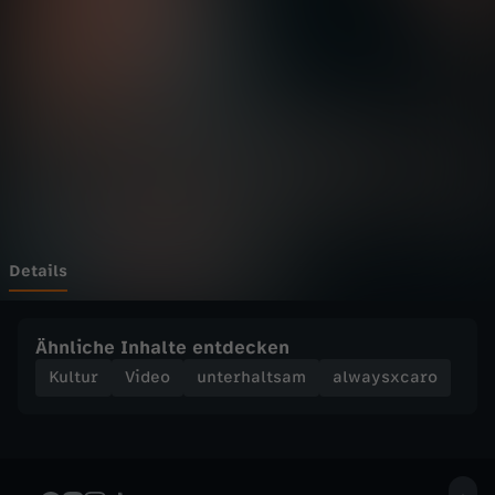
c
a
r
o
-
S
Details
E
Ähnliche Inhalte entdecken
R
Kultur
Video
unterhaltsam
alwaysxcaro
I
E