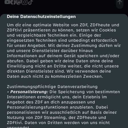
N
Deine Datenschutzeinstellungen
cmp-dialog-description
S
Um dir eine optimale Website von ZDF, ZDFheute und
ZDFtivi präsentieren zu können, setzen wir Cookies
und vergleichbare Techniken ein. Einige der
O
eingesetzten Techniken sind unbedingt erforderlich
für unser Angebot. Mit deiner Zustimmung dürfen wir
Mehr ZDF
Service
und unsere Dienstleister darüber hinaus
N
Informationen auf deinem Gerät speichern und/oder
ZDF-Apps
ZDFmitreden
abrufen. Dabei geben wir deine Daten ohne deine
G
Einwilligung nicht an Dritte weiter, die nicht unsere
Smart TV
Kontakt zum ZDF
direkten Dienstleister sind. Wir verwenden deine
Daten auch nicht zu kommerziellen Zwecken.
ZDFtext
Tickets
Q
Zustimmungspflichtige Datenverarbeitung
Livestreams
Zuschauerservice
• Personalisierung:
U
Die Speicherung von bestimmten
Sendungen A-Z
Hilfe
Interaktionen ermöglicht uns, dein Erlebnis im
Angebot des ZDF an dich anzupassen und
TV-Programm
I
Personalisierungsfunktionen anzubieten. Dabei
personalisieren wir ausschließlich auf Basis deiner
Nutzung von ZDF Streaming, der ZDFheute und
Z
ZDFtivi. Daten von Dritten werden von uns nicht
Das ZDF
verwendet.