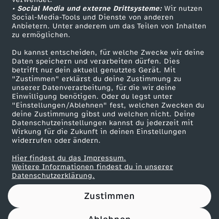
• Social Media und externe Drittsysteme:
-
Wir nutzen
ZDF Unternehmen
Social-Media-Tools und Dienste von anderen
Anbietern. Unter anderem um das Teilen von Inhalten
Karriere
E
zu ermöglichen.
Presseportal
Du kannst entscheiden, für welche Zwecke wir deine
r
ZDF goes Schule
Daten speichern und verarbeiten dürfen. Dies
betrifft nur dein aktuell genutztes Gerät. Mit
Werbefernsehen
"Zustimmen" erklärst du deine Zustimmung zu
k
unserer Datenverarbeitung, für die wir deine
Mainzelmännchen
Einwilligung benötigen. Oder du legst unter
e
"Einstellungen/Ablehnen" fest, welchen Zwecken du
deine Zustimmung gibst und welchen nicht. Deine
Datenschutzeinstellungen kannst du jederzeit mit
n
Wirkung für die Zukunft in deinen Einstellungen
widerrufen oder ändern.
n
Hier findest du das Impressum.
Partner
Weitere Informationen findest du in unserer
s
Datenschutzerklärung.
Zustimmen
t