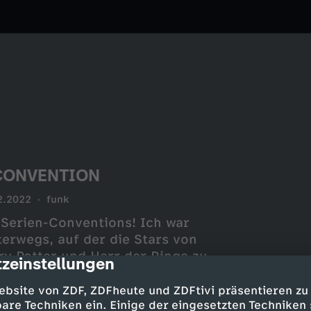
r CONVENTION
2.2022
funk
 Serien-Conventions! Ich war
terwegs, auf der die Stars von
ry Potter und Herr der Ringe zu
zeinstellungen
cription
olltet! ️
ebsite von ZDF, ZDFheute und ZDFtivi präsentieren zu
are Techniken ein. Einige der eingesetzten Techniken