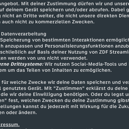
 Angebot. Mit deiner Zustimmung dürfen wir und unser
uf deinem Gerät speichern und/oder abrufen. Dabei 
 nicht an Dritte weiter, die nicht unsere direkten Dien
 auch nicht zu kommerziellen Zwecken.
 Datenverarbeitung
Speicherung von bestimmten Interaktionen ermöglicht
h anzupassen und Personalisierungsfunktionen anzub
sschließlich auf Basis deiner Nutzung von ZDF Stream
tten werden von uns nicht verwendet.
erne Drittsysteme:
Wir nutzen Social-Media-Tools und
em um das Teilen von Inhalten zu ermöglichen.
Inhalte entdecken
 für welche Zwecke wir deine Daten speichern und ver
eo
unterhaltsam
Untertitel
alwaysxcaro
ell genutztes Gerät. Mit "Zustimmen" erklärst du dein
die wir deine Einwilligung benötigen. Oder du legst u
en" fest, welchen Zwecken du deine Zustimmung gibst
ellungen kannst du jederzeit mit Wirkung für die Zuku
en oder ändern.
pressum.