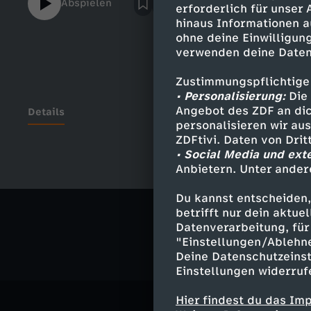
Abspielen
erforderlich für unser
hinaus Informationen a
ohne deine Einwilligung
verwenden deine Daten
Zustimmungspflichtige
• Personalisierung:
Die 
Angebot des ZDF an dic
Details
personalisieren wir au
ZDFtivi. Daten von Dri
• Social Media und ext
Anbietern. Unter ander
Ähnliche 
Du kannst entscheiden,
Kultur
Vid
betrifft nur dein aktu
Datenverarbeitung, für 
"Einstellungen/Ablehn
Deine Datenschutzeinst
Einstellungen widerruf
Hier findest du das Im