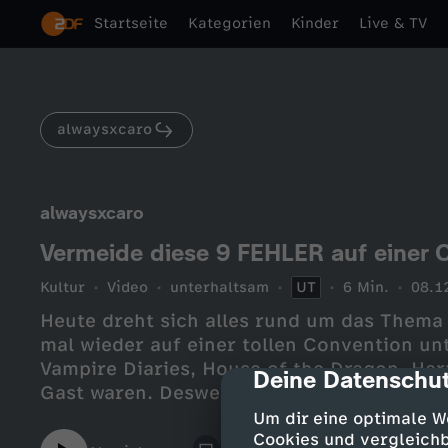
Startseite
Kategorien
Kinder
Live & TV
alwaysxcaro
alwaysxcaro
Vermeide diese 9 FEHLER auf eine
Kultur
Video
unterhaltsam
UT
6 Min.
08.1
Heute dreht sich alles rund um das Thema
mal wieder auf einer tollen Convention un
Vampire Diaries, House of the Dragon, Har
Deine Datenschut
cmp-dialog-des
Gast waren. Deswegen möchte ich euch einige Tipps mitgeben und Dinge,
die ihr auf einer Con unbedingt vermeiden s
Um dir eine optimale W
Cookies und vergleichb