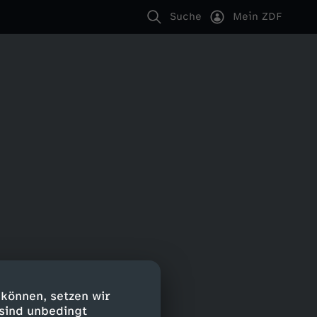
Suche
Mein ZDF
 können, setzen wir
 sind unbedingt