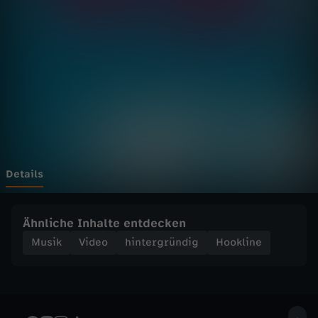
e
Wechseln zu: ZDFheute
-
T
H
E
W
Details
E
Ähnliche Inhalte entdecken
E
Musik
Video
hintergründig
Hookline
K
N