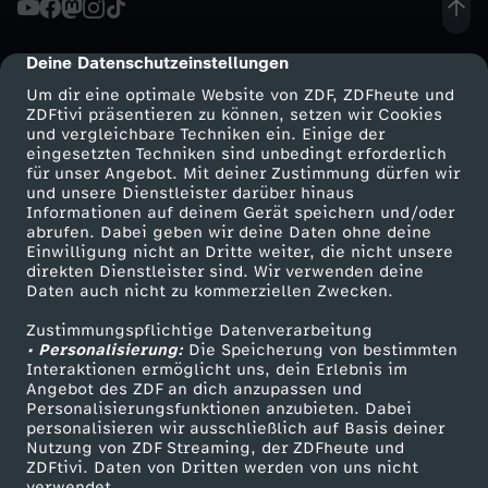
D
Deine Datenschutzeinstellungen
cmp-dialog-description
V
Um dir eine optimale Website von ZDF, ZDFheute und
ZDFtivi präsentieren zu können, setzen wir Cookies
und vergleichbare Techniken ein. Einige der
S
eingesetzten Techniken sind unbedingt erforderlich
für unser Angebot. Mit deiner Zustimmung dürfen wir
Mehr ZDF
Service
und unsere Dienstleister darüber hinaus
.
Informationen auf deinem Gerät speichern und/oder
ZDF-Apps
ZDFmitreden
abrufen. Dabei geben wir deine Daten ohne deine
L
Einwilligung nicht an Dritte weiter, die nicht unsere
Smart TV
Kontakt zum ZDF
direkten Dienstleister sind. Wir verwenden deine
Daten auch nicht zu kommerziellen Zwecken.
ZDFtext
Tickets
I
Zustimmungspflichtige Datenverarbeitung
Livestreams
Zuschauerservice
• Personalisierung:
L
Die Speicherung von bestimmten
Sendungen A-Z
Hilfe
Interaktionen ermöglicht uns, dein Erlebnis im
Angebot des ZDF an dich anzupassen und
TV-Programm
K
Personalisierungsfunktionen anzubieten. Dabei
personalisieren wir ausschließlich auf Basis deiner
Nutzung von ZDF Streaming, der ZDFheute und
L
ZDFtivi. Daten von Dritten werden von uns nicht
Das ZDF
verwendet.