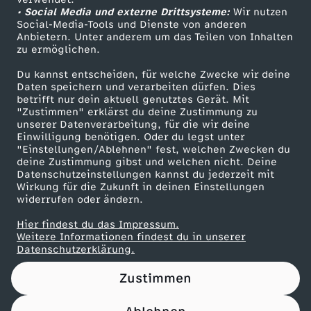
• Social Media und externe Drittsysteme:
E
Wir nutzen
ZDF Unternehmen
Social-Media-Tools und Dienste von anderen
Anbietern. Unter anderem um das Teilen von Inhalten
Karriere
I
zu ermöglichen.
Presseportal
Du kannst entscheiden, für welche Zwecke wir deine
N
ZDF goes Schule
Daten speichern und verarbeiten dürfen. Dies
betrifft nur dein aktuell genutztes Gerät. Mit
Werbefernsehen
"Zustimmen" erklärst du deine Zustimmung zu
E
unserer Datenverarbeitung, für die wir deine
Mainzelmännchen
Einwilligung benötigen. Oder du legst unter
&
"Einstellungen/Ablehnen" fest, welchen Zwecken du
deine Zustimmung gibst und welchen nicht. Deine
Datenschutzeinstellungen kannst du jederzeit mit
R
Wirkung für die Zukunft in deinen Einstellungen
widerrufen oder ändern.
O
Hier findest du das Impressum.
Partner
Weitere Informationen findest du in unserer
N
Datenschutzerklärung.
Zustimmen
N