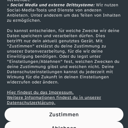
• Social Media und externe Drittsysteme:
,
Wir nutzen
ZDF Unternehmen
Social-Media-Tools und Dienste von anderen
Anbietern. Unter anderem um das Teilen von Inhalten
Karriere
d
zu ermöglichen.
Presseportal
Du kannst entscheiden, für welche Zwecke wir deine
i
ZDF goes Schule
Daten speichern und verarbeiten dürfen. Dies
betrifft nur dein aktuell genutztes Gerät. Mit
Werbefernsehen
"Zustimmen" erklärst du deine Zustimmung zu
e
unserer Datenverarbeitung, für die wir deine
Mainzelmännchen
Einwilligung benötigen. Oder du legst unter
d
"Einstellungen/Ablehnen" fest, welchen Zwecken du
deine Zustimmung gibst und welchen nicht. Deine
Datenschutzeinstellungen kannst du jederzeit mit
u
Wirkung für die Zukunft in deinen Einstellungen
widerrufen oder ändern.
n
Hier findest du das Impressum.
Partner
Weitere Informationen findest du in unserer
i
Datenschutzerklärung.
Zustimmen
c