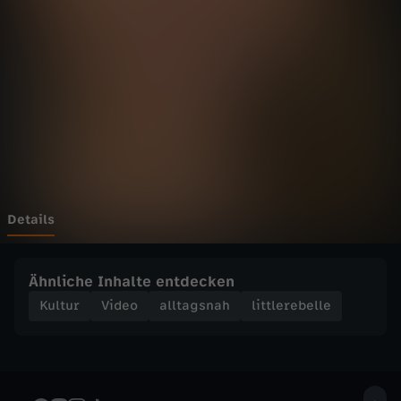
e
b
e
l
l
e
Details
-
Ähnliche Inhalte entdecken
5
Kultur
Video
alltagsnah
littlerebelle
S
o