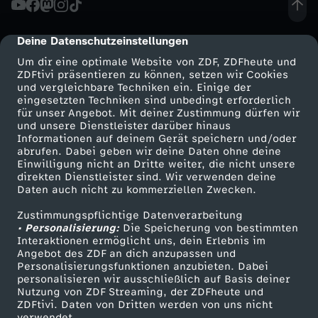
n
Deine Datenschutzeinstellungen
cmp-dialog-description
g
Um dir eine optimale Website von ZDF, ZDFheute und
ZDFtivi präsentieren zu können, setzen wir Cookies
und vergleichbare Techniken ein. Einige der
s
eingesetzten Techniken sind unbedingt erforderlich
für unser Angebot. Mit deiner Zustimmung dürfen wir
Mehr ZDF
Service
und unsere Dienstleister darüber hinaus
t
Informationen auf deinem Gerät speichern und/oder
ZDF-Apps
ZDFmitreden
abrufen. Dabei geben wir deine Daten ohne deine
a
Einwilligung nicht an Dritte weiter, die nicht unsere
Smart TV
Kontakt zum ZDF
direkten Dienstleister sind. Wir verwenden deine
Daten auch nicht zu kommerziellen Zwecken.
ZDFtext
Tickets
n
Zustimmungspflichtige Datenverarbeitung
Livestreams
Zuschauerservice
• Personalisierung:
z
Die Speicherung von bestimmten
Sendungen A-Z
Hilfe
Interaktionen ermöglicht uns, dein Erlebnis im
Angebot des ZDF an dich anzupassen und
TV-Programm
e
Personalisierungsfunktionen anzubieten. Dabei
personalisieren wir ausschließlich auf Basis deiner
Nutzung von ZDF Streaming, der ZDFheute und
n
ZDFtivi. Daten von Dritten werden von uns nicht
Das ZDF
verwendet.