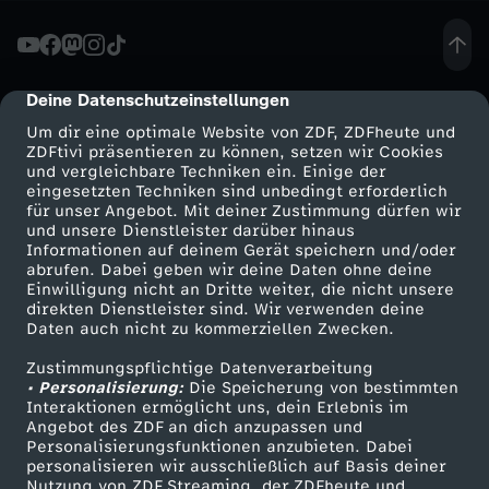
n
d
Deine Datenschutzeinstellungen
cmp-dialog-description
Um dir eine optimale Website von ZDF, ZDFheute und
e
ZDFtivi präsentieren zu können, setzen wir Cookies
und vergleichbare Techniken ein. Einige der
eingesetzten Techniken sind unbedingt erforderlich
r
für unser Angebot. Mit deiner Zustimmung dürfen wir
Mehr ZDF
Service
und unsere Dienstleister darüber hinaus
t
Informationen auf deinem Gerät speichern und/oder
ZDF-Apps
ZDFmitreden
abrufen. Dabei geben wir deine Daten ohne deine
Einwilligung nicht an Dritte weiter, die nicht unsere
f
Smart TV
Kontakt zum ZDF
direkten Dienstleister sind. Wir verwenden deine
Daten auch nicht zu kommerziellen Zwecken.
ZDFtext
Tickets
e
Zustimmungspflichtige Datenverarbeitung
Livestreams
Zuschauerservice
• Personalisierung:
Die Speicherung von bestimmten
i
Sendungen A-Z
Hilfe
Interaktionen ermöglicht uns, dein Erlebnis im
Angebot des ZDF an dich anzupassen und
TV-Programm
Personalisierungsfunktionen anzubieten. Dabei
e
personalisieren wir ausschließlich auf Basis deiner
Nutzung von ZDF Streaming, der ZDFheute und