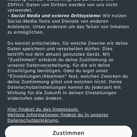
ZDFtivi. Daten von Dritten werden von uns nicht
r
Das ZDF
verwendet.
• Social Media und externe Drittsysteme:
Wir nutzen
ZDF Unternehmen
n
Social-Media-Tools und Dienste von anderen
Anbietern. Unter anderem um das Teilen von Inhalten
Karriere
zu ermöglichen.
g
Presseportal
Du kannst entscheiden, für welche Zwecke wir deine
ZDF goes Schule
Daten speichern und verarbeiten dürfen. Dies
e
betrifft nur dein aktuell genutztes Gerät. Mit
Werbefernsehen
"Zustimmen" erklärst du deine Zustimmung zu
h
unserer Datenverarbeitung, für die wir deine
Mainzelmännchen
Einwilligung benötigen. Oder du legst unter
"Einstellungen/Ablehnen" fest, welchen Zwecken du
e
deine Zustimmung gibst und welchen nicht. Deine
Datenschutzeinstellungen kannst du jederzeit mit
Wirkung für die Zukunft in deinen Einstellungen
n
widerrufen oder ändern.
-
Hier findest du das Impressum.
Partner
Weitere Informationen findest du in unserer
Datenschutzerklärung.
H
Zustimmen