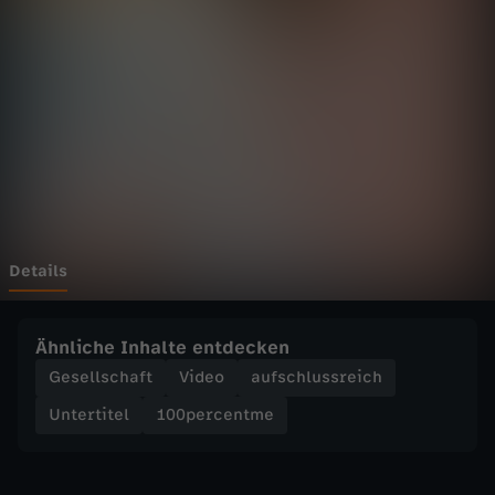
e
n
t
m
e
-
Details
B
Ähnliche Inhalte entdecken
e
Gesellschaft
Video
aufschlussreich
Untertitel
100percentme
h
i