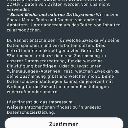
ZDFtivi. Daten von Dritten werden von uns nicht
l
Das ZDF
verwendet.
• Social Media und externe Drittsysteme:
Wir nutzen
ZDF Unternehmen
l
Social-Media-Tools und Dienste von anderen
Anbietern. Unter anderem um das Teilen von Inhalten
Karriere
zu ermöglichen.
s
Presseportal
Du kannst entscheiden, für welche Zwecke wir deine
ZDF goes Schule
Daten speichern und verarbeiten dürfen. Dies
t
betrifft nur dein aktuell genutztes Gerät. Mit
Werbefernsehen
"Zustimmen" erklärst du deine Zustimmung zu
u
unserer Datenverarbeitung, für die wir deine
Mainzelmännchen
Einwilligung benötigen. Oder du legst unter
"Einstellungen/Ablehnen" fest, welchen Zwecken du
h
deine Zustimmung gibst und welchen nicht. Deine
Datenschutzeinstellungen kannst du jederzeit mit
Wirkung für die Zukunft in deinen Einstellungen
l
widerrufen oder ändern.
?
Hier findest du das Impressum.
Partner
Weitere Informationen findest du in unserer
Datenschutzerklärung.
”
Zustimmen