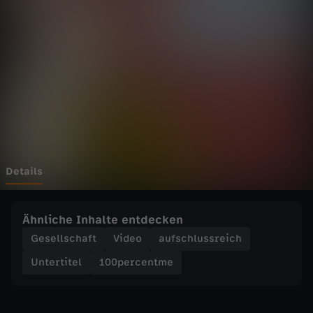
e
n
t
m
e
-
Details
“
Ähnliche Inhalte entdecken
G
Gesellschaft
Video
aufschlussreich
Untertitel
100percentme
e
h