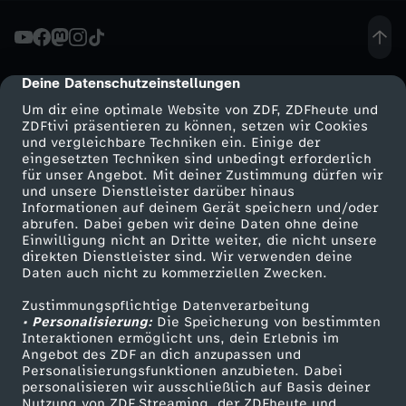
t
S
Deine Datenschutzeinstellungen
cmp-dialog-description
Um dir eine optimale Website von ZDF, ZDFheute und
e
ZDFtivi präsentieren zu können, setzen wir Cookies
und vergleichbare Techniken ein. Einige der
eingesetzten Techniken sind unbedingt erforderlich
x
für unser Angebot. Mit deiner Zustimmung dürfen wir
Mehr ZDF
Service
und unsere Dienstleister darüber hinaus
m
Informationen auf deinem Gerät speichern und/oder
ZDF-Apps
ZDFmitreden
abrufen. Dabei geben wir deine Daten ohne deine
Einwilligung nicht an Dritte weiter, die nicht unsere
i
Smart TV
Kontakt zum ZDF
direkten Dienstleister sind. Wir verwenden deine
Daten auch nicht zu kommerziellen Zwecken.
ZDFtext
Tickets
t
Zustimmungspflichtige Datenverarbeitung
Livestreams
Zuschauerservice
• Personalisierung:
Die Speicherung von bestimmten
R
Sendungen A-Z
Hilfe
Interaktionen ermöglicht uns, dein Erlebnis im
Angebot des ZDF an dich anzupassen und
TV-Programm
Personalisierungsfunktionen anzubieten. Dabei
o
personalisieren wir ausschließlich auf Basis deiner
Nutzung von ZDF Streaming, der ZDFheute und