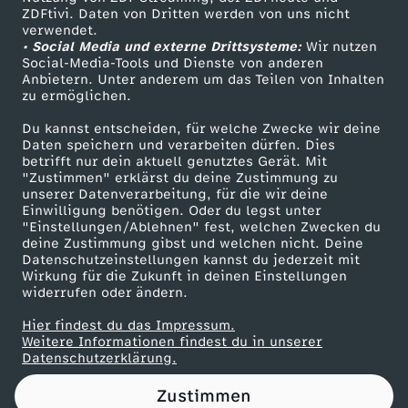
ZDFtivi. Daten von Dritten werden von uns nicht
i
Das ZDF
verwendet.
• Social Media und externe Drittsysteme:
Wir nutzen
ZDF Unternehmen
n
Social-Media-Tools und Dienste von anderen
Anbietern. Unter anderem um das Teilen von Inhalten
Karriere
zu ermöglichen.
e
Presseportal
Du kannst entscheiden, für welche Zwecke wir deine
ZDF goes Schule
Daten speichern und verarbeiten dürfen. Dies
-
betrifft nur dein aktuell genutztes Gerät. Mit
Werbefernsehen
"Zustimmen" erklärst du deine Zustimmung zu
B
unserer Datenverarbeitung, für die wir deine
Mainzelmännchen
Einwilligung benötigen. Oder du legst unter
"Einstellungen/Ablehnen" fest, welchen Zwecken du
u
deine Zustimmung gibst und welchen nicht. Deine
Datenschutzeinstellungen kannst du jederzeit mit
Wirkung für die Zukunft in deinen Einstellungen
b
widerrufen oder ändern.
b
Hier findest du das Impressum.
Partner
Weitere Informationen findest du in unserer
Datenschutzerklärung.
l
Zustimmen