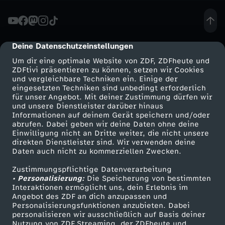
a
u
Deine Datenschutzeinstellungen
cmp-dialog-description
Um dir eine optimale Website von ZDF, ZDFheute und
s
ZDFtivi präsentieren zu können, setzen wir Cookies
und vergleichbare Techniken ein. Einige der
eingesetzten Techniken sind unbedingt erforderlich
d
für unser Angebot. Mit deiner Zustimmung dürfen wir
Mehr ZDF
Service
und unsere Dienstleister darüber hinaus
e
Informationen auf deinem Gerät speichern und/oder
ZDF-Apps
ZDFmitreden
abrufen. Dabei geben wir deine Daten ohne deine
Einwilligung nicht an Dritte weiter, die nicht unsere
r
Smart TV
Kontakt zum ZDF
direkten Dienstleister sind. Wir verwenden deine
Daten auch nicht zu kommerziellen Zwecken.
ZDFtext
Tickets
O
Zustimmungspflichtige Datenverarbeitung
Livestreams
Zuschauerservice
• Personalisierung:
Die Speicherung von bestimmten
n
Sendungen A-Z
Hilfe
Interaktionen ermöglicht uns, dein Erlebnis im
Angebot des ZDF an dich anzupassen und
TV-Programm
Personalisierungsfunktionen anzubieten. Dabei
l
personalisieren wir ausschließlich auf Basis deiner
Nutzung von ZDF Streaming, der ZDFheute und