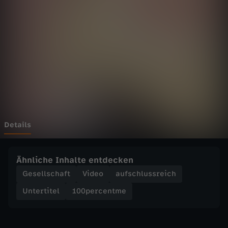
e
n
t
m
e
-
Details
R
Ähnliche Inhalte entdecken
a
Gesellschaft
Video
aufschlussreich
Untertitel
100percentme
u
s