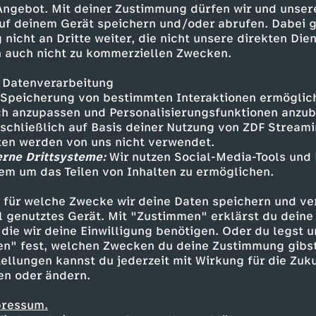
 Angebot. Mit deiner Zustimmung dürfen wir und unser
uf deinem Gerät speichern und/oder abrufen. Dabei 
 nicht an Dritte weiter, die nicht unsere direkten Dien
 auch nicht zu kommerziellen Zwecken.
 Datenverarbeitung
Speicherung von bestimmten Interaktionen ermöglicht
h anzupassen und Personalisierungsfunktionen anzub
sschließlich auf Basis deiner Nutzung von ZDF Stream
tten werden von uns nicht verwendet.
erne Drittsysteme:
Wir nutzen Social-Media-Tools und
em um das Teilen von Inhalten zu ermöglichen.
Inhalte entdecken
 für welche Zwecke wir deine Daten speichern und ver
Video
mitreißend
Untertitel
highperform
ell genutztes Gerät. Mit "Zustimmen" erklärst du dein
die wir deine Einwilligung benötigen. Oder du legst u
en" fest, welchen Zwecken du deine Zustimmung gibst
ellungen kannst du jederzeit mit Wirkung für die Zuku
en oder ändern.
pressum.