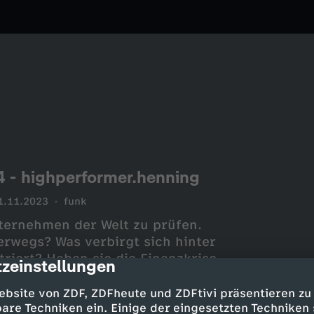
4 - highperformer.henning
1.11.2023
funk
nternehmen der Welt zu prüfen.
erwegs? Was verbirgt sich hinter
triert? Haben sie die Finanzkrise
zeinstellungen
cription
ch mal die Big 5?
ebsite von ZDF, ZDFheute und ZDFtivi präsentieren zu
are Techniken ein. Einige der eingesetzten Techniken