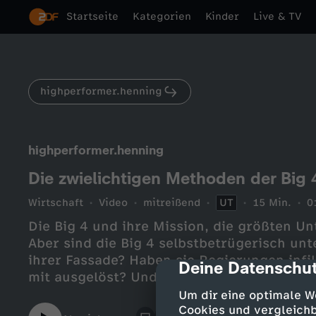
Startseite
Kategorien
Kinder
Live & TV
highperformer.henning
highperformer.henning
Die zwielichtigen Methoden der Big 
Wirtschaft
Video
mitreißend
UT
15 Min.
0
Die Big 4 und ihre Mission, die größten U
Aber sind die Big 4 selbstbetrügerisch unt
ihrer Fassade? Haben sie Regierungen infil
Deine Datenschut
cmp-dialog-des
mit ausgelöst? Und waren es nicht eigentli
Um dir eine optimale W
Cookies und vergleichb