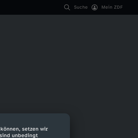
Suche
Mein ZDF
 können, setzen wir
 sind unbedingt