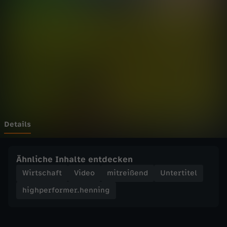
f
o
r
m
e
r
Details
.
Ähnliche Inhalte entdecken
h
Wirtschaft
Video
mitreißend
Untertitel
highperformer.henning
e
n