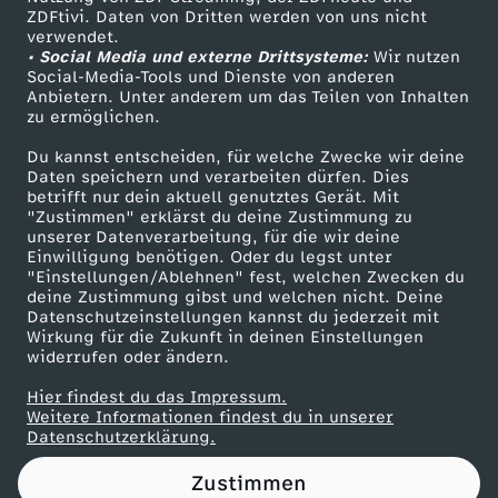
ZDFtivi. Daten von Dritten werden von uns nicht
a
Das ZDF
verwendet.
• Social Media und externe Drittsysteme:
Wir nutzen
ZDF Unternehmen
n
Social-Media-Tools und Dienste von anderen
Anbietern. Unter anderem um das Teilen von Inhalten
Karriere
zu ermöglichen.
i
Presseportal
Du kannst entscheiden, für welche Zwecke wir deine
ZDF goes Schule
Daten speichern und verarbeiten dürfen. Dies
p
betrifft nur dein aktuell genutztes Gerät. Mit
Werbefernsehen
"Zustimmen" erklärst du deine Zustimmung zu
u
unserer Datenverarbeitung, für die wir deine
Mainzelmännchen
Einwilligung benötigen. Oder du legst unter
"Einstellungen/Ablehnen" fest, welchen Zwecken du
l
deine Zustimmung gibst und welchen nicht. Deine
Datenschutzeinstellungen kannst du jederzeit mit
Wirkung für die Zukunft in deinen Einstellungen
i
widerrufen oder ändern.
e
Hier findest du das Impressum.
Partner
Weitere Informationen findest du in unserer
Datenschutzerklärung.
r
Zustimmen