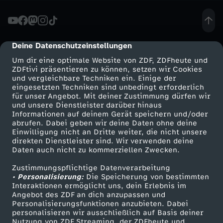
n
i
Deine Datenschutzeinstellungen
cmp-dialog-description
Um dir eine optimale Website von ZDF, ZDFheute und
n
ZDFtivi präsentieren zu können, setzen wir Cookies
und vergleichbare Techniken ein. Einige der
eingesetzten Techniken sind unbedingt erforderlich
g
für unser Angebot. Mit deiner Zustimmung dürfen wir
Mehr ZDF
Service
und unsere Dienstleister darüber hinaus
-
Informationen auf deinem Gerät speichern und/oder
ZDF-Apps
ZDFmitreden
abrufen. Dabei geben wir deine Daten ohne deine
Einwilligung nicht an Dritte weiter, die nicht unsere
M
Smart TV
Kontakt zum ZDF
direkten Dienstleister sind. Wir verwenden deine
Daten auch nicht zu kommerziellen Zwecken.
ZDFtext
Tickets
i
Zustimmungspflichtige Datenverarbeitung
Livestreams
Zuschauerservice
• Personalisierung:
Die Speicherung von bestimmten
t
Sendungen A-Z
Hilfe
Interaktionen ermöglicht uns, dein Erlebnis im
Angebot des ZDF an dich anzupassen und
TV-Programm
Personalisierungsfunktionen anzubieten. Dabei
m
personalisieren wir ausschließlich auf Basis deiner
Nutzung von ZDF Streaming, der ZDFheute und