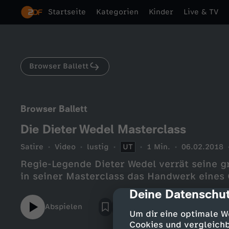
Startseite
Kategorien
Kinder
Live & TV
Browser Ballett
Browser Ballett
Die Dieter Wedel Masterclass
Satire
Video
lustig
UT
1 Min.
06.02.2018
Regie-Legende Dieter Wedel verrät seine g
in seiner Masterclass das Handwerk eines 
Deine Datenschut
cmp-dialog-des
Abspielen
Um dir eine optimale W
Cookies und vergleichb