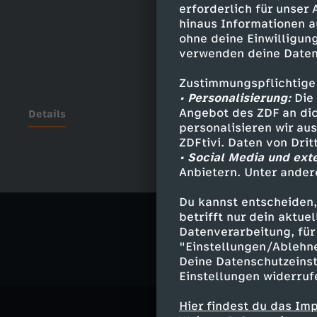
erforderlich für unser
hinaus Informationen a
ohne deine Einwilligung
verwenden deine Daten
Zustimmungspflichtige
• Personalisierung:
Die 
Angebot des ZDF an dic
Details
personalisieren wir au
ZDFtivi. Daten von Dri
• Social Media und ext
Anbietern. Unter ander
Ähnliche 
Du kannst entscheiden,
Satire
Vid
betrifft nur dein aktu
Datenverarbeitung, für 
"Einstellungen/Ablehn
Deine Datenschutzeinst
Einstellungen widerruf
Hier findest du das Im