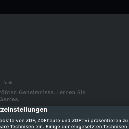
funk
rößten Geheimnisse. Lernen Sie
Genies.
zeinstellungen
cription
ebsite von ZDF, ZDFheute und ZDFtivi präsentieren zu
are Techniken ein. Einige der eingesetzten Techniken