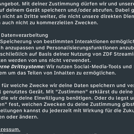
 Angebot. Mit deiner Zustimmung dürfen wir und unser
uf deinem Gerät speichern und/oder abrufen. Dabei 
 nicht an Dritte weiter, die nicht unsere direkten Dien
 auch nicht zu kommerziellen Zwecken.
 Datenverarbeitung
Speicherung von bestimmten Interaktionen ermöglicht
h anzupassen und Personalisierungsfunktionen anzub
sschließlich auf Basis deiner Nutzung von ZDF Stream
tten werden von uns nicht verwendet.
erne Drittsysteme:
Wir nutzen Social-Media-Tools und
em um das Teilen von Inhalten zu ermöglichen.
Inhalte entdecken
 für welche Zwecke wir deine Daten speichern und ver
eo
lustig
Untertitel
Browser Ballett
ell genutztes Gerät. Mit "Zustimmen" erklärst du dein
die wir deine Einwilligung benötigen. Oder du legst u
en" fest, welchen Zwecken du deine Zustimmung gibst
ellungen kannst du jederzeit mit Wirkung für die Zuku
en oder ändern.
pressum.