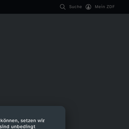
Suche
Mein ZDF
 können, setzen wir
 sind unbedingt