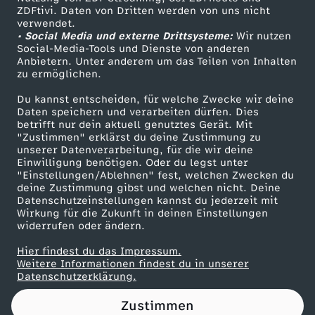
ZDFtivi. Daten von Dritten werden von uns nicht
i
Das ZDF
verwendet.
• Social Media und externe Drittsysteme:
Wir nutzen
ZDF Unternehmen
n
Social-Media-Tools und Dienste von anderen
Anbietern. Unter anderem um das Teilen von Inhalten
Karriere
zu ermöglichen.
d
Presseportal
Du kannst entscheiden, für welche Zwecke wir deine
ZDF goes Schule
Daten speichern und verarbeiten dürfen. Dies
e
betrifft nur dein aktuell genutztes Gerät. Mit
Werbefernsehen
"Zustimmen" erklärst du deine Zustimmung zu
r
unserer Datenverarbeitung, für die wir deine
Mainzelmännchen
Einwilligung benötigen. Oder du legst unter
"Einstellungen/Ablehnen" fest, welchen Zwecken du
–
deine Zustimmung gibst und welchen nicht. Deine
Datenschutzeinstellungen kannst du jederzeit mit
Wirkung für die Zukunft in deinen Einstellungen
W
widerrufen oder ändern.
e
Hier findest du das Impressum.
Partner
Weitere Informationen findest du in unserer
Datenschutzerklärung.
n
Zustimmen