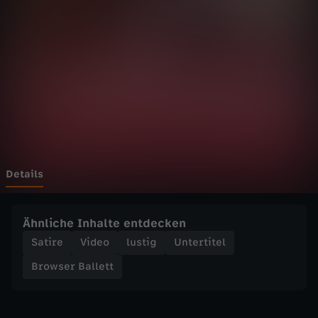
B
a
l
l
e
t
Details
t
Ähnliche Inhalte entdecken
-
Satire
Video
lustig
Untertitel
Browser Ballett
H
e