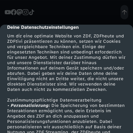
l
i
Deine Datenschutzeinstellungen
cmp-dialog-description
Um dir eine optimale Website von ZDF, ZDFheute und
k
ZDFtivi präsentieren zu können, setzen wir Cookies
und vergleichbare Techniken ein. Einige der
eingesetzten Techniken sind unbedingt erforderlich
o
für unser Angebot. Mit deiner Zustimmung dürfen wir
Mehr ZDF
Service
und unsere Dienstleister darüber hinaus
p
Informationen auf deinem Gerät speichern und/oder
ZDF-Apps
ZDFmitreden
abrufen. Dabei geben wir deine Daten ohne deine
Einwilligung nicht an Dritte weiter, die nicht unsere
t
Smart TV
Kontakt zum ZDF
direkten Dienstleister sind. Wir verwenden deine
Daten auch nicht zu kommerziellen Zwecken.
ZDFtext
Tickets
e
Zustimmungspflichtige Datenverarbeitung
Livestreams
Zuschauerservice
• Personalisierung:
Die Speicherung von bestimmten
r
Sendungen A-Z
Hilfe
Interaktionen ermöglicht uns, dein Erlebnis im
Angebot des ZDF an dich anzupassen und
TV-Programm
Personalisierungsfunktionen anzubieten. Dabei
k
personalisieren wir ausschließlich auf Basis deiner
Nutzung von ZDF Streaming, der ZDFheute und