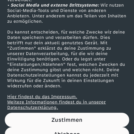
• Social Media und externe Drittsysteme:
P
Wir nutzen
ZDF Unternehmen
Social-Media-Tools und Dienste von anderen
Anbietern. Unter anderem um das Teilen von Inhalten
Karriere
O
zu ermöglichen.
Presseportal
Du kannst entscheiden, für welche Zwecke wir deine
L
ZDF goes Schule
Daten speichern und verarbeiten dürfen. Dies
betrifft nur dein aktuell genutztes Gerät. Mit
Werbefernsehen
"Zustimmen" erklärst du deine Zustimmung zu
I
unserer Datenverarbeitung, für die wir deine
Mainzelmännchen
Einwilligung benötigen. Oder du legst unter
Z
"Einstellungen/Ablehnen" fest, welchen Zwecken du
deine Zustimmung gibst und welchen nicht. Deine
Datenschutzeinstellungen kannst du jederzeit mit
E
Wirkung für die Zukunft in deinen Einstellungen
widerrufen oder ändern.
I
Hier findest du das Impressum.
Partner
Weitere Informationen findest du in unserer
j
Datenschutzerklärung.
Zustimmen
e