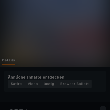
B
a
l
l
e
t
Details
t
Ähnliche Inhalte entdecken
-
Satire
Video
lustig
Browser Ballett
S
o