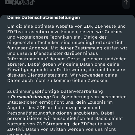
K
Deine Datenschutzeinstellungen
cmp-dialog-description
Ä
Um dir eine optimale Website von ZDF, ZDFheute und
ZDFtivi präsentieren zu können, setzen wir Cookies
und vergleichbare Techniken ein. Einige der
M
eingesetzten Techniken sind unbedingt erforderlich
für unser Angebot. Mit deiner Zustimmung dürfen wir
Mehr ZDF
Service
und unsere Dienstleister darüber hinaus
P
Informationen auf deinem Gerät speichern und/oder
ZDF-Apps
ZDFmitreden
abrufen. Dabei geben wir deine Daten ohne deine
F
Einwilligung nicht an Dritte weiter, die nicht unsere
Smart TV
Kontakt zum ZDF
direkten Dienstleister sind. Wir verwenden deine
Daten auch nicht zu kommerziellen Zwecken.
ZDFtext
Tickets
T
Zustimmungspflichtige Datenverarbeitung
Livestreams
Zuschauerservice
• Personalisierung:
d
Die Speicherung von bestimmten
Sendungen A-Z
Hilfe
Interaktionen ermöglicht uns, dein Erlebnis im
Angebot des ZDF an dich anzupassen und
TV-Programm
i
Personalisierungsfunktionen anzubieten. Dabei
personalisieren wir ausschließlich auf Basis deiner
Nutzung von ZDF Streaming, der ZDFheute und
e
ZDFtivi. Daten von Dritten werden von uns nicht
Das ZDF
verwendet.