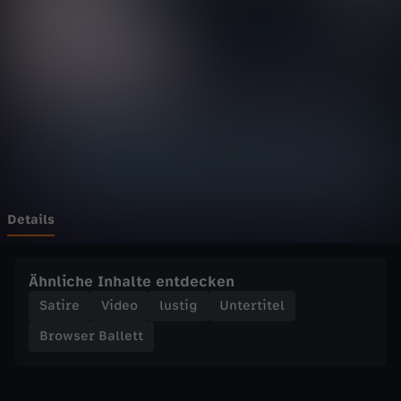
B
a
l
l
e
t
Details
t
Ähnliche Inhalte entdecken
-
Satire
Video
lustig
Untertitel
Browser Ballett
W
h