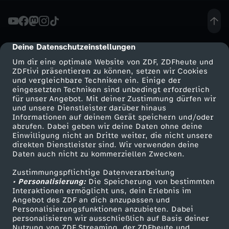
i
t
Deine Datenschutzeinstellungen
cmp-dialog-description
Um dir eine optimale Website von ZDF, ZDFheute und
e
ZDFtivi präsentieren zu können, setzen wir Cookies
und vergleichbare Techniken ein. Einige der
eingesetzten Techniken sind unbedingt erforderlich
P
für unser Angebot. Mit deiner Zustimmung dürfen wir
Mehr ZDF
Service
und unsere Dienstleister darüber hinaus
r
Informationen auf deinem Gerät speichern und/oder
ZDF-Apps
ZDFmitreden
abrufen. Dabei geben wir deine Daten ohne deine
Einwilligung nicht an Dritte weiter, die nicht unsere
o
Smart TV
Kontakt zum ZDF
direkten Dienstleister sind. Wir verwenden deine
Daten auch nicht zu kommerziellen Zwecken.
ZDFtext
Tickets
f
Zustimmungspflichtige Datenverarbeitung
Livestreams
Zuschauerservice
• Personalisierung:
Die Speicherung von bestimmten
i
Sendungen A-Z
Hilfe
Interaktionen ermöglicht uns, dein Erlebnis im
Angebot des ZDF an dich anzupassen und
TV-Programm
Personalisierungsfunktionen anzubieten. Dabei
l
personalisieren wir ausschließlich auf Basis deiner
Nutzung von ZDF Streaming, der ZDFheute und