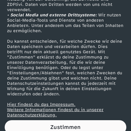
ZDFtivi. Daten von Dritten werden von uns nicht
i
Das ZDF
verwendet.
• Social Media und externe Drittsysteme:
Wir nutzen
ZDF Unternehmen
n
Social-Media-Tools und Dienste von anderen
Anbietern. Unter anderem um das Teilen von Inhalten
Karriere
zu ermöglichen.
g
Presseportal
Du kannst entscheiden, für welche Zwecke wir deine
ZDF goes Schule
Daten speichern und verarbeiten dürfen. Dies
betrifft nur dein aktuell genutztes Gerät. Mit
Werbefernsehen
"Zustimmen" erklärst du deine Zustimmung zu
unserer Datenverarbeitung, für die wir deine
Mainzelmännchen
Einwilligung benötigen. Oder du legst unter
"Einstellungen/Ablehnen" fest, welchen Zwecken du
deine Zustimmung gibst und welchen nicht. Deine
Datenschutzeinstellungen kannst du jederzeit mit
Wirkung für die Zukunft in deinen Einstellungen
widerrufen oder ändern.
Hier findest du das Impressum.
Partner
Weitere Informationen findest du in unserer
Datenschutzerklärung.
Zustimmen