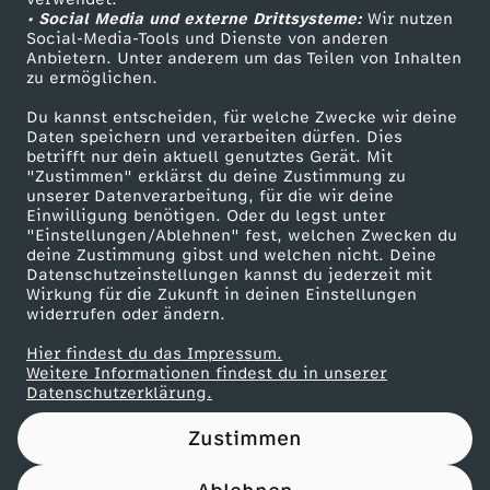
• Social Media und externe Drittsysteme:
e
Wir nutzen
ZDF Unternehmen
Social-Media-Tools und Dienste von anderen
Anbietern. Unter anderem um das Teilen von Inhalten
Karriere
t
zu ermöglichen.
Presseportal
Du kannst entscheiden, für welche Zwecke wir deine
t
ZDF goes Schule
Daten speichern und verarbeiten dürfen. Dies
betrifft nur dein aktuell genutztes Gerät. Mit
Werbefernsehen
"Zustimmen" erklärst du deine Zustimmung zu
-
unserer Datenverarbeitung, für die wir deine
Mainzelmännchen
Einwilligung benötigen. Oder du legst unter
D
"Einstellungen/Ablehnen" fest, welchen Zwecken du
deine Zustimmung gibst und welchen nicht. Deine
Datenschutzeinstellungen kannst du jederzeit mit
i
Wirkung für die Zukunft in deinen Einstellungen
widerrufen oder ändern.
e
Hier findest du das Impressum.
Partner
Weitere Informationen findest du in unserer
F
Datenschutzerklärung.
Zustimmen
e