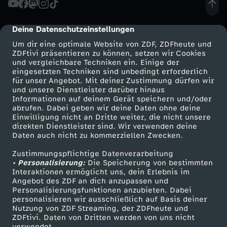
b
Deine Datenschutzeinstellungen
cmp-dialog-description
m
Um dir eine optimale Website von ZDF, ZDFheute und
ZDFtivi präsentieren zu können, setzen wir Cookies
und vergleichbare Techniken ein. Einige der
i
eingesetzten Techniken sind unbedingt erforderlich
für unser Angebot. Mit deiner Zustimmung dürfen wir
Mehr ZDF
Service
und unsere Dienstleister darüber hinaus
r
Informationen auf deinem Gerät speichern und/oder
ZDF-Apps
ZDFmitreden
abrufen. Dabei geben wir deine Daten ohne deine
d
Einwilligung nicht an Dritte weiter, die nicht unsere
Smart TV
Kontakt zum ZDF
direkten Dienstleister sind. Wir verwenden deine
Daten auch nicht zu kommerziellen Zwecken.
ZDFtext
Tickets
e
Zustimmungspflichtige Datenverarbeitung
Livestreams
Zuschauerservice
• Personalisierung:
i
Die Speicherung von bestimmten
Sendungen A-Z
Hilfe
Interaktionen ermöglicht uns, dein Erlebnis im
Angebot des ZDF an dich anzupassen und
TV-Programm
n
Personalisierungsfunktionen anzubieten. Dabei
personalisieren wir ausschließlich auf Basis deiner
Nutzung von ZDF Streaming, der ZDFheute und
F
ZDFtivi. Daten von Dritten werden von uns nicht
Das ZDF
verwendet.