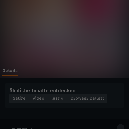
B
a
l
l
e
t
Details
t
Ähnliche Inhalte entdecken
-
Satire
Video
lustig
Browser Ballett
G
i