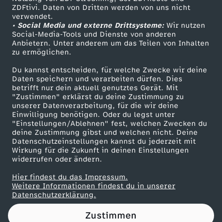
ZDFtivi. Daten von Dritten werden von uns nicht
c
Das ZDF
verwendet.
• Social Media und externe Drittsysteme:
Wir nutzen
ZDF Unternehmen
o
Social-Media-Tools und Dienste von anderen
Anbietern. Unter anderem um das Teilen von Inhalten
Karriere
zu ermöglichen.
n
Presseportal
Du kannst entscheiden, für welche Zwecke wir deine
ZDF goes Schule
Daten speichern und verarbeiten dürfen. Dies
o
betrifft nur dein aktuell genutztes Gerät. Mit
Werbefernsehen
"Zustimmen" erklärst du deine Zustimmung zu
m
unserer Datenverarbeitung, für die wir deine
Mainzelmännchen
Einwilligung benötigen. Oder du legst unter
"Einstellungen/Ablehnen" fest, welchen Zwecken du
y
deine Zustimmung gibst und welchen nicht. Deine
Datenschutzeinstellungen kannst du jederzeit mit
Wirkung für die Zukunft in deinen Einstellungen
widerrufen oder ändern.
Hier findest du das Impressum.
Partner
Weitere Informationen findest du in unserer
Datenschutzerklärung.
Zustimmen