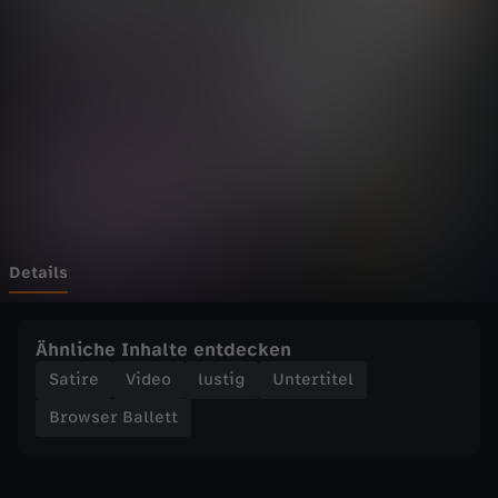
B
a
l
l
e
t
Details
t
Ähnliche Inhalte entdecken
-
Satire
Video
lustig
Untertitel
Browser Ballett
M
o