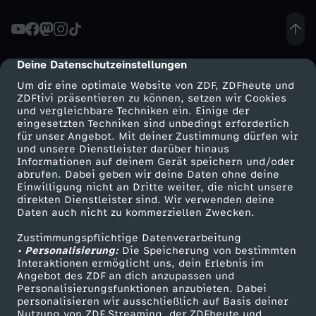
n
d
Deine Datenschutzeinstellungen
cmp-dialog-description
Um dir eine optimale Website von ZDF, ZDFheute und
a
ZDFtivi präsentieren zu können, setzen wir Cookies
und vergleichbare Techniken ein. Einige der
eingesetzten Techniken sind unbedingt erforderlich
y
für unser Angebot. Mit deiner Zustimmung dürfen wir
Mehr ZDF
Service
und unsere Dienstleister darüber hinaus
s
Informationen auf deinem Gerät speichern und/oder
ZDF-Apps
ZDFmitreden
abrufen. Dabei geben wir deine Daten ohne deine
Einwilligung nicht an Dritte weiter, die nicht unsere
F
Smart TV
Kontakt zum ZDF
direkten Dienstleister sind. Wir verwenden deine
Daten auch nicht zu kommerziellen Zwecken.
ZDFtext
Tickets
o
Zustimmungspflichtige Datenverarbeitung
Livestreams
Zuschauerservice
• Personalisierung:
Die Speicherung von bestimmten
r
Sendungen A-Z
Hilfe
Interaktionen ermöglicht uns, dein Erlebnis im
Angebot des ZDF an dich anzupassen und
TV-Programm
Personalisierungsfunktionen anzubieten. Dabei
E
personalisieren wir ausschließlich auf Basis deiner
Nutzung von ZDF Streaming, der ZDFheute und