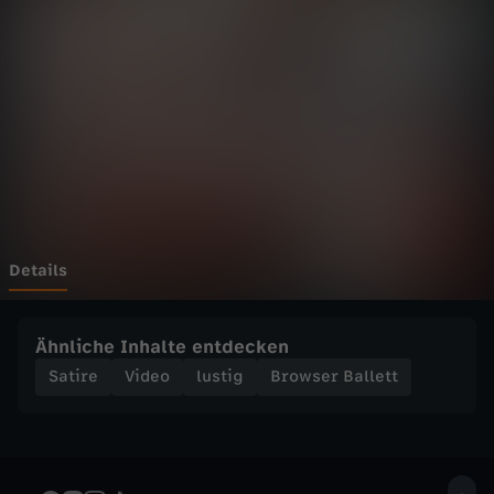
B
a
l
l
e
t
Details
t
Ähnliche Inhalte entdecken
-
Satire
Video
lustig
Browser Ballett
N
.