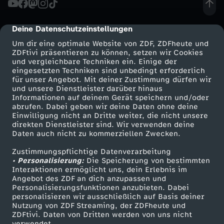
v
Deine Datenschutzeinstellungen
cmp-dialog-description
o
Um dir eine optimale Website von ZDF, ZDFheute und
ZDFtivi präsentieren zu können, setzen wir Cookies
und vergleichbare Techniken ein. Einige der
n
eingesetzten Techniken sind unbedingt erforderlich
für unser Angebot. Mit deiner Zustimmung dürfen wir
Mehr ZDF
Service
und unsere Dienstleister darüber hinaus
M
Informationen auf deinem Gerät speichern und/oder
ZDF-Apps
ZDFmitreden
abrufen. Dabei geben wir deine Daten ohne deine
y
Einwilligung nicht an Dritte weiter, die nicht unsere
Smart TV
Kontakt zum ZDF
direkten Dienstleister sind. Wir verwenden deine
Daten auch nicht zu kommerziellen Zwecken.
ZDFtext
Tickets
r
Zustimmungspflichtige Datenverarbeitung
Livestreams
Zuschauerservice
• Personalisierung:
a
Die Speicherung von bestimmten
Sendungen A-Z
Hilfe
Interaktionen ermöglicht uns, dein Erlebnis im
Angebot des ZDF an dich anzupassen und
TV-Programm
–
Personalisierungsfunktionen anzubieten. Dabei
personalisieren wir ausschließlich auf Basis deiner
Nutzung von ZDF Streaming, der ZDFheute und
E
ZDFtivi. Daten von Dritten werden von uns nicht
Das ZDF
verwendet.