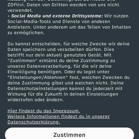
ZDFtivi. Daten von Dritten werden von uns nicht
B
Das ZDF
verwendet.
• Social Media und externe Drittsysteme:
Wir nutzen
ZDF Unternehmen
a
Social-Media-Tools und Dienste von anderen
Anbietern. Unter anderem um das Teilen von Inhalten
Karriere
zu ermöglichen.
r
Presseportal
Du kannst entscheiden, für welche Zwecke wir deine
ZDF goes Schule
Daten speichern und verarbeiten dürfen. Dies
m
betrifft nur dein aktuell genutztes Gerät. Mit
Werbefernsehen
"Zustimmen" erklärst du deine Zustimmung zu
a
unserer Datenverarbeitung, für die wir deine
Mainzelmännchen
Einwilligung benötigen. Oder du legst unter
"Einstellungen/Ablehnen" fest, welchen Zwecken du
n
deine Zustimmung gibst und welchen nicht. Deine
Datenschutzeinstellungen kannst du jederzeit mit
Wirkung für die Zukunft in deinen Einstellungen
n
widerrufen oder ändern.
w
Hier findest du das Impressum.
Partner
Weitere Informationen findest du in unserer
Datenschutzerklärung.
i
Zustimmen