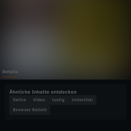
B
a
l
l
e
t
Details
t
Ähnliche Inhalte entdecken
-
Satire
Video
lustig
Untertitel
Browser Ballett
W
e