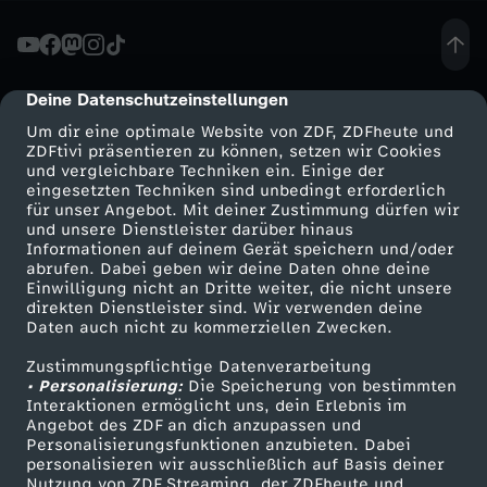
n
n
Deine Datenschutzeinstellungen
cmp-dialog-description
Um dir eine optimale Website von ZDF, ZDFheute und
d
ZDFtivi präsentieren zu können, setzen wir Cookies
und vergleichbare Techniken ein. Einige der
eingesetzten Techniken sind unbedingt erforderlich
i
für unser Angebot. Mit deiner Zustimmung dürfen wir
Mehr ZDF
Service
und unsere Dienstleister darüber hinaus
c
Informationen auf deinem Gerät speichern und/oder
ZDF-Apps
ZDFmitreden
abrufen. Dabei geben wir deine Daten ohne deine
Einwilligung nicht an Dritte weiter, die nicht unsere
h
Smart TV
Kontakt zum ZDF
direkten Dienstleister sind. Wir verwenden deine
Daten auch nicht zu kommerziellen Zwecken.
ZDFtext
Tickets
d
Zustimmungspflichtige Datenverarbeitung
Livestreams
Zuschauerservice
• Personalisierung:
Die Speicherung von bestimmten
e
Sendungen A-Z
Hilfe
Interaktionen ermöglicht uns, dein Erlebnis im
Angebot des ZDF an dich anzupassen und
TV-Programm
Personalisierungsfunktionen anzubieten. Dabei
r
personalisieren wir ausschließlich auf Basis deiner
Nutzung von ZDF Streaming, der ZDFheute und