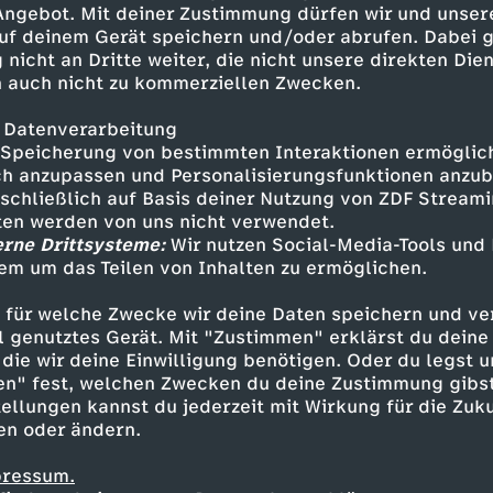
 Angebot. Mit deiner Zustimmung dürfen wir und unser
uf deinem Gerät speichern und/oder abrufen. Dabei 
 nicht an Dritte weiter, die nicht unsere direkten Dien
 auch nicht zu kommerziellen Zwecken.
 Datenverarbeitung
Speicherung von bestimmten Interaktionen ermöglicht
h anzupassen und Personalisierungsfunktionen anzub
sschließlich auf Basis deiner Nutzung von ZDF Stream
tten werden von uns nicht verwendet.
erne Drittsysteme:
Wir nutzen Social-Media-Tools und
em um das Teilen von Inhalten zu ermöglichen.
Inhalte entdecken
 für welche Zwecke wir deine Daten speichern und ver
eo
cool
Bongo Boulevard
ell genutztes Gerät. Mit "Zustimmen" erklärst du dein
die wir deine Einwilligung benötigen. Oder du legst u
en" fest, welchen Zwecken du deine Zustimmung gibst
ellungen kannst du jederzeit mit Wirkung für die Zuku
en oder ändern.
pressum.