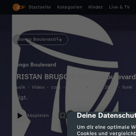
Startseite
Kategorien
Kinder
Live & TV
Bongo Boulevard
Bongo Boulevard
TRISTAN BRUSCH #BongoBoulevard 
Musik
Video
cool
29 Min.
10.05.2017
funk
folgt.
Deine Datenschut
cmp-dialog-des
Abspielen
Um dir eine optimale W
Cookies und vergleichb