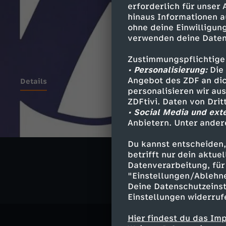
erforderlich für unser
hinaus Informationen a
ohne deine Einwilligung
verwenden deine Daten
Zustimmungspflichtige
• Personalisierung:
Die 
Angebot des ZDF an dic
Details
personalisieren wir au
ZDFtivi. Daten von Dri
• Social Media und ext
Anbietern. Unter ander
Ähnliche 
Du kannst entscheiden,
Musik
Vid
betrifft nur dein aktu
Datenverarbeitung, für 
"Einstellungen/Ablehn
Deine Datenschutzeinst
Einstellungen widerruf
Hier findest du das Im