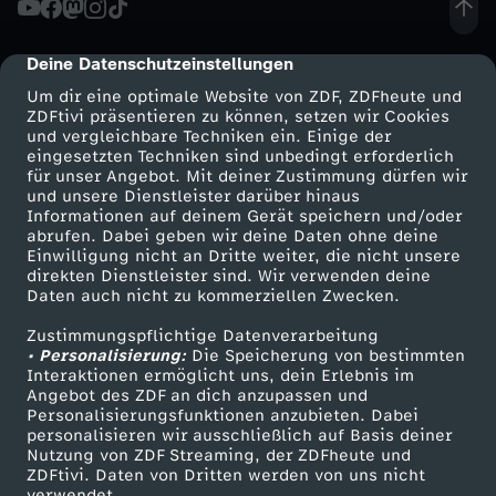
N
Deine Datenschutzeinstellungen
cmp-dialog-description
C
Um dir eine optimale Website von ZDF, ZDFheute und
ZDFtivi präsentieren zu können, setzen wir Cookies
und vergleichbare Techniken ein. Einige der
E
eingesetzten Techniken sind unbedingt erforderlich
für unser Angebot. Mit deiner Zustimmung dürfen wir
Mehr ZDF
Service
und unsere Dienstleister darüber hinaus
N
Informationen auf deinem Gerät speichern und/oder
ZDF-Apps
ZDFmitreden
abrufen. Dabei geben wir deine Daten ohne deine
T
Einwilligung nicht an Dritte weiter, die nicht unsere
Smart TV
Kontakt zum ZDF
direkten Dienstleister sind. Wir verwenden deine
Daten auch nicht zu kommerziellen Zwecken.
ZDFtext
Tickets
L
Zustimmungspflichtige Datenverarbeitung
Livestreams
Zuschauerservice
• Personalisierung:
E
Die Speicherung von bestimmten
Sendungen A-Z
Hilfe
Interaktionen ermöglicht uns, dein Erlebnis im
Angebot des ZDF an dich anzupassen und
TV-Programm
E
Personalisierungsfunktionen anzubieten. Dabei
personalisieren wir ausschließlich auf Basis deiner
Nutzung von ZDF Streaming, der ZDFheute und
(
ZDFtivi. Daten von Dritten werden von uns nicht
Das ZDF
verwendet.