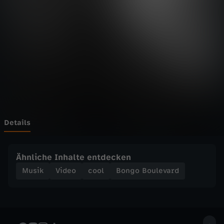
u
l
e
v
a
r
Details
d
Ähnliche Inhalte entdecken
-
Musik
Video
cool
Bongo Boulevard
V
I