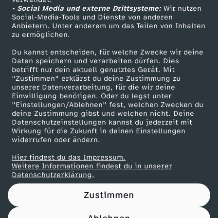
• Social Media und externe Drittsysteme:
J
Wir nutzen
ZDF Unternehmen
Social-Media-Tools und Dienste von anderen
Anbietern. Unter anderem um das Teilen von Inhalten
Karriere
u
zu ermöglichen.
Presseportal
Du kannst entscheiden, für welche Zwecke wir deine
l
ZDF goes Schule
Daten speichern und verarbeiten dürfen. Dies
betrifft nur dein aktuell genutztes Gerät. Mit
Werbefernsehen
"Zustimmen" erklärst du deine Zustimmung zu
i
unserer Datenverarbeitung, für die wir deine
Mainzelmännchen
Einwilligung benötigen. Oder du legst unter
e
"Einstellungen/Ablehnen" fest, welchen Zwecken du
deine Zustimmung gibst und welchen nicht. Deine
Datenschutzeinstellungen kannst du jederzeit mit
n
Wirkung für die Zukunft in deinen Einstellungen
widerrufen oder ändern.
B
Hier findest du das Impressum.
Partner
Weitere Informationen findest du in unserer
a
Datenschutzerklärung.
Zustimmen
m