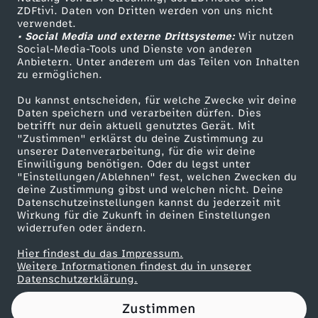
ZDFtivi. Daten von Dritten werden von uns nicht
i
Das ZDF
verwendet.
• Social Media und externe Drittsysteme:
Wir nutzen
ZDF Unternehmen
a
Social-Media-Tools und Dienste von anderen
Anbietern. Unter anderem um das Teilen von Inhalten
Karriere
zu ermöglichen.
r
Presseportal
Du kannst entscheiden, für welche Zwecke wir deine
ZDF goes Schule
Daten speichern und verarbeiten dürfen. Dies
y
betrifft nur dein aktuell genutztes Gerät. Mit
Werbefernsehen
"Zustimmen" erklärst du deine Zustimmung zu
unserer Datenverarbeitung, für die wir deine
Mainzelmännchen
Einwilligung benötigen. Oder du legst unter
"Einstellungen/Ablehnen" fest, welchen Zwecken du
deine Zustimmung gibst und welchen nicht. Deine
Datenschutzeinstellungen kannst du jederzeit mit
Wirkung für die Zukunft in deinen Einstellungen
widerrufen oder ändern.
Hier findest du das Impressum.
Partner
Weitere Informationen findest du in unserer
Datenschutzerklärung.
Zustimmen