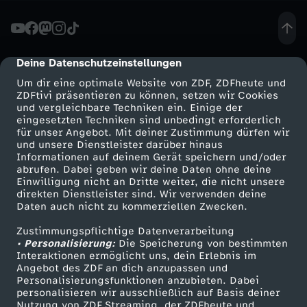
.
.
Deine Datenschutzeinstellungen
cmp-dialog-description
Um dir eine optimale Website von ZDF, ZDFheute und
-
ZDFtivi präsentieren zu können, setzen wir Cookies
und vergleichbare Techniken ein. Einige der
eingesetzten Techniken sind unbedingt erforderlich
j
für unser Angebot. Mit deiner Zustimmung dürfen wir
Mehr ZDF
Service
und unsere Dienstleister darüber hinaus
a
Informationen auf deinem Gerät speichern und/oder
ZDF-Apps
ZDFmitreden
abrufen. Dabei geben wir deine Daten ohne deine
Einwilligung nicht an Dritte weiter, die nicht unsere
n
Smart TV
Kontakt zum ZDF
direkten Dienstleister sind. Wir verwenden deine
Daten auch nicht zu kommerziellen Zwecken.
ZDFtext
Tickets
a
Zustimmungspflichtige Datenverarbeitung
Livestreams
Zuschauerservice
• Personalisierung:
Die Speicherung von bestimmten
s
Sendungen A-Z
Hilfe
Interaktionen ermöglicht uns, dein Erlebnis im
Angebot des ZDF an dich anzupassen und
TV-Programm
Personalisierungsfunktionen anzubieten. Dabei
d
personalisieren wir ausschließlich auf Basis deiner
Nutzung von ZDF Streaming, der ZDFheute und