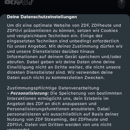
T
Deine Datenschutzeinstellungen
cmp-dialog-description
O
Um dir eine optimale Website von ZDF, ZDFheute und
ZDFtivi präsentieren zu können, setzen wir Cookies
und vergleichbare Techniken ein. Einige der
P
eingesetzten Techniken sind unbedingt erforderlich
für unser Angebot. Mit deiner Zustimmung dürfen wir
Mehr ZDF
Service
und unsere Dienstleister darüber hinaus
i
Informationen auf deinem Gerät speichern und/oder
ZDF-Apps
ZDFmitreden
abrufen. Dabei geben wir deine Daten ohne deine
n
Einwilligung nicht an Dritte weiter, die nicht unsere
Smart TV
Kontakt zum ZDF
direkten Dienstleister sind. Wir verwenden deine
Daten auch nicht zu kommerziellen Zwecken.
ZDFtext
Tickets
d
Zustimmungspflichtige Datenverarbeitung
Livestreams
Zuschauerservice
• Personalisierung:
e
Die Speicherung von bestimmten
Sendungen A-Z
Hilfe
Interaktionen ermöglicht uns, dein Erlebnis im
Angebot des ZDF an dich anzupassen und
TV-Programm
r
Personalisierungsfunktionen anzubieten. Dabei
personalisieren wir ausschließlich auf Basis deiner
Nutzung von ZDF Streaming, der ZDFheute und
L
ZDFtivi. Daten von Dritten werden von uns nicht
Das ZDF
verwendet.