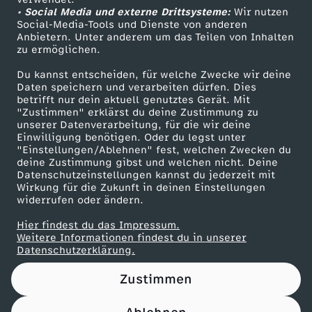
• Social Media und externe Drittsysteme:
I
Wir nutzen
ZDF Unternehmen
Social-Media-Tools und Dienste von anderen
Anbietern. Unter anderem um das Teilen von Inhalten
Karriere
V
zu ermöglichen.
Presseportal
Du kannst entscheiden, für welche Zwecke wir deine
E
ZDF goes Schule
Daten speichern und verarbeiten dürfen. Dies
betrifft nur dein aktuell genutztes Gerät. Mit
Werbefernsehen
"Zustimmen" erklärst du deine Zustimmung zu
S
unserer Datenverarbeitung, für die wir deine
Mainzelmännchen
Einwilligung benötigen. Oder du legst unter
H
"Einstellungen/Ablehnen" fest, welchen Zwecken du
deine Zustimmung gibst und welchen nicht. Deine
Datenschutzeinstellungen kannst du jederzeit mit
O
Wirkung für die Zukunft in deinen Einstellungen
widerrufen oder ändern.
W
Hier findest du das Impressum.
Partner
Weitere Informationen findest du in unserer
G
Datenschutzerklärung.
Zustimmen
E