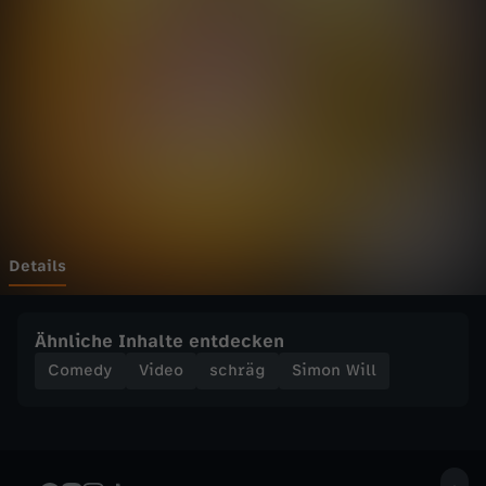
l
l
-
4
0
0
Details
0
Ähnliche Inhalte entdecken
L
Comedy
Video
schräg
Simon Will
A
P