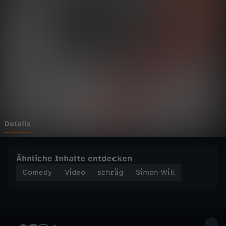
l
l
-
E
R
S
Details
T
Ähnliche Inhalte entdecken
E
Comedy
Video
schräg
Simon Will
S
U