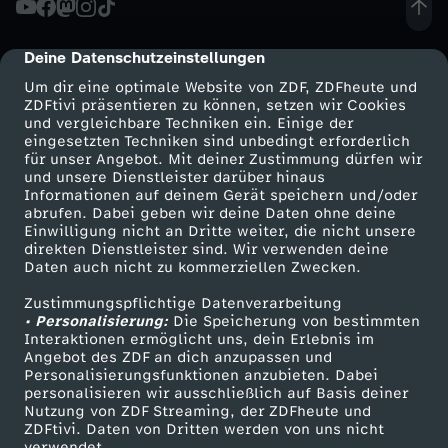
N
Deine Datenschutzeinstellungen
cmp-dialog-description
D
Um dir eine optimale Website von ZDF, ZDFheute und
ZDFtivi präsentieren zu können, setzen wir Cookies
und vergleichbare Techniken ein. Einige der
L
eingesetzten Techniken sind unbedingt erforderlich
für unser Angebot. Mit deiner Zustimmung dürfen wir
Mehr ZDF
Service
und unsere Dienstleister darüber hinaus
E
Informationen auf deinem Gerät speichern und/oder
ZDF-Apps
ZDFmitreden
abrufen. Dabei geben wir deine Daten ohne deine
T
Einwilligung nicht an Dritte weiter, die nicht unsere
Smart TV
Kontakt zum ZDF
direkten Dienstleister sind. Wir verwenden deine
Daten auch nicht zu kommerziellen Zwecken.
ZDFtext
Tickets
Z
Zustimmungspflichtige Datenverarbeitung
Livestreams
Zuschauerservice
• Personalisierung:
T
Die Speicherung von bestimmten
Sendungen A-Z
Hilfe
Interaktionen ermöglicht uns, dein Erlebnis im
Angebot des ZDF an dich anzupassen und
TV-Programm
E
Personalisierungsfunktionen anzubieten. Dabei
personalisieren wir ausschließlich auf Basis deiner
Nutzung von ZDF Streaming, der ZDFheute und
S
ZDFtivi. Daten von Dritten werden von uns nicht
Das ZDF
verwendet.