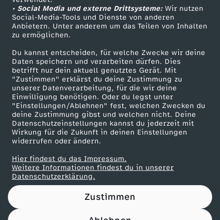
• Social Media und externe Drittsysteme:
L
Wir nutzen
ZDF Unternehmen
Social-Media-Tools und Dienste von anderen
Anbietern. Unter anderem um das Teilen von Inhalten
Karriere
E
zu ermöglichen.
Presseportal
Du kannst entscheiden, für welche Zwecke wir deine
T
ZDF goes Schule
Daten speichern und verarbeiten dürfen. Dies
betrifft nur dein aktuell genutztes Gerät. Mit
Werbefernsehen
"Zustimmen" erklärst du deine Zustimmung zu
S
unserer Datenverarbeitung, für die wir deine
Mainzelmännchen
Einwilligung benötigen. Oder du legst unter
P
"Einstellungen/Ablehnen" fest, welchen Zwecken du
deine Zustimmung gibst und welchen nicht. Deine
Datenschutzeinstellungen kannst du jederzeit mit
L
Wirkung für die Zukunft in deinen Einstellungen
widerrufen oder ändern.
A
Hier findest du das Impressum.
Partner
Weitere Informationen findest du in unserer
Y
Datenschutzerklärung.
Zustimmen
m