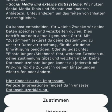
• Social Media und externe Drittsysteme:
O
Wir nutzen
ZDF Unternehmen
Social-Media-Tools und Dienste von anderen
Anbietern. Unter anderem um das Teilen von Inhalten
Karriere
B
zu ermöglichen.
Presseportal
Du kannst entscheiden, für welche Zwecke wir deine
S
ZDF goes Schule
Daten speichern und verarbeiten dürfen. Dies
betrifft nur dein aktuell genutztes Gerät. Mit
Werbefernsehen
"Zustimmen" erklärst du deine Zustimmung zu
R
unserer Datenverarbeitung, für die wir deine
Mainzelmännchen
Einwilligung benötigen. Oder du legst unter
E
"Einstellungen/Ablehnen" fest, welchen Zwecken du
deine Zustimmung gibst und welchen nicht. Deine
Datenschutzeinstellungen kannst du jederzeit mit
S
Wirkung für die Zukunft in deinen Einstellungen
widerrufen oder ändern.
T
Hier findest du das Impressum.
Partner
Weitere Informationen findest du in unserer
A
Datenschutzerklärung.
Zustimmen
U