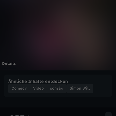
l
l
-
I
c
h
Details
c
Ähnliche Inhalte entdecken
r
Comedy
Video
schräg
Simon Will
a
s