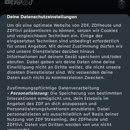
h
Deine Datenschutzeinstellungen
cmp-dialog-description
e
Um dir eine optimale Website von ZDF, ZDFheute und
ZDFtivi präsentieren zu können, setzen wir Cookies
und vergleichbare Techniken ein. Einige der
C
eingesetzten Techniken sind unbedingt erforderlich
für unser Angebot. Mit deiner Zustimmung dürfen wir
Mehr ZDF
Service
und unsere Dienstleister darüber hinaus
R
Informationen auf deinem Gerät speichern und/oder
ZDF-Apps
ZDFmitreden
abrufen. Dabei geben wir deine Daten ohne deine
I
Einwilligung nicht an Dritte weiter, die nicht unsere
Smart TV
Kontakt zum ZDF
direkten Dienstleister sind. Wir verwenden deine
Daten auch nicht zu kommerziellen Zwecken.
ZDFtext
Tickets
S
Zustimmungspflichtige Datenverarbeitung
Livestreams
Zuschauerservice
• Personalisierung:
P
Die Speicherung von bestimmten
Sendungen A-Z
Hilfe
Interaktionen ermöglicht uns, dein Erlebnis im
Angebot des ZDF an dich anzupassen und
TV-Programm
Y
Personalisierungsfunktionen anzubieten. Dabei
personalisieren wir ausschließlich auf Basis deiner
Nutzung von ZDF Streaming, der ZDFheute und
R
ZDFtivi. Daten von Dritten werden von uns nicht
Das ZDF
verwendet.