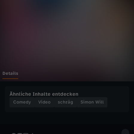
l
l
-
P
R
A
Details
N
Ähnliche Inhalte entdecken
K
Comedy
Video
schräg
Simon Will
:
K