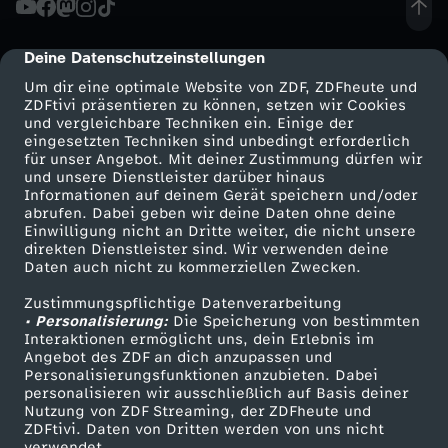
a
Deine Datenschutzeinstellungen
cmp-dialog-description
t
Um dir eine optimale Website von ZDF, ZDFheute und
ZDFtivi präsentieren zu können, setzen wir Cookies
und vergleichbare Techniken ein. Einige der
z
eingesetzten Techniken sind unbedingt erforderlich
für unser Angebot. Mit deiner Zustimmung dürfen wir
Mehr ZDF
Service
und unsere Dienstleister darüber hinaus
e
Informationen auf deinem Gerät speichern und/oder
ZDF-Apps
ZDFmitreden
abrufen. Dabei geben wir deine Daten ohne deine
n
Einwilligung nicht an Dritte weiter, die nicht unsere
Smart TV
Kontakt zum ZDF
direkten Dienstleister sind. Wir verwenden deine
Daten auch nicht zu kommerziellen Zwecken.
ZDFtext
Tickets
A
Zustimmungspflichtige Datenverarbeitung
Livestreams
Zuschauerservice
• Personalisierung:
N
Die Speicherung von bestimmten
Sendungen A-Z
Hilfe
Interaktionen ermöglicht uns, dein Erlebnis im
Angebot des ZDF an dich anzupassen und
TV-Programm
G
Personalisierungsfunktionen anzubieten. Dabei
personalisieren wir ausschließlich auf Basis deiner
Nutzung von ZDF Streaming, der ZDFheute und
E
ZDFtivi. Daten von Dritten werden von uns nicht
Das ZDF
verwendet.