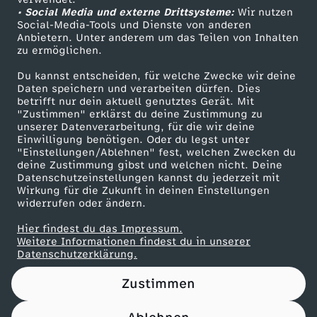
• Social Media und externe Drittsysteme:
S
Wir nutzen
ZDF Unternehmen
Social-Media-Tools und Dienste von anderen
Anbietern. Unter anderem um das Teilen von Inhalten
Karriere
P
zu ermöglichen.
Presseportal
Du kannst entscheiden, für welche Zwecke wir deine
R
ZDF goes Schule
Daten speichern und verarbeiten dürfen. Dies
betrifft nur dein aktuell genutztes Gerät. Mit
Werbefernsehen
"Zustimmen" erklärst du deine Zustimmung zu
A
unserer Datenverarbeitung, für die wir deine
Mainzelmännchen
Einwilligung benötigen. Oder du legst unter
Y
"Einstellungen/Ablehnen" fest, welchen Zwecken du
deine Zustimmung gibst und welchen nicht. Deine
Datenschutzeinstellungen kannst du jederzeit mit
T
Wirkung für die Zukunft in deinen Einstellungen
widerrufen oder ändern.
!
Hier findest du das Impressum.
Partner
Weitere Informationen findest du in unserer
(
Datenschutzerklärung.
Zustimmen
N