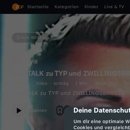
Startseite
Kategorien
Kinder
Live & TV
Simon Will
Simon Will
REALTALK zu TYP und ZWILLINGSB
Comedy
Video
schräg
2 Min.
28.08.2017
fu
REALTALK zu TYP und ZWILLINGSBRUDER
Deine Datenschut
cmp-dialog-des
Abspielen
Um dir eine optimale W
Cookies und vergleichb