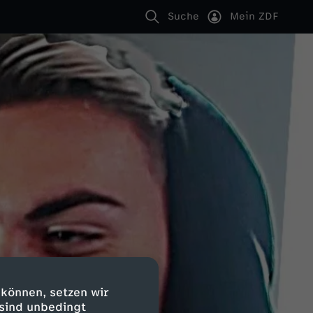
Suche
Mein ZDF
 können, setzen wir
 sind unbedingt