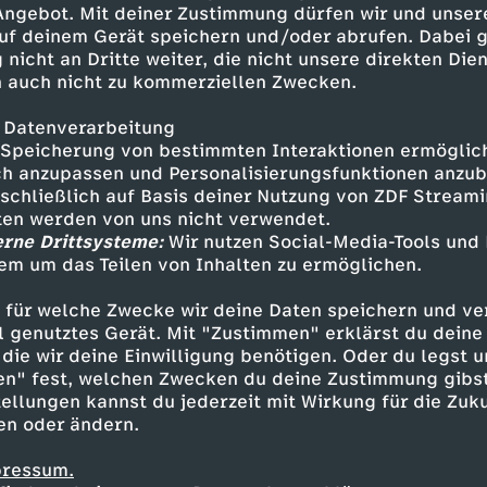
 Angebot. Mit deiner Zustimmung dürfen wir und unser
uf deinem Gerät speichern und/oder abrufen. Dabei 
 nicht an Dritte weiter, die nicht unsere direkten Dien
 auch nicht zu kommerziellen Zwecken.
 Datenverarbeitung
Speicherung von bestimmten Interaktionen ermöglicht
h anzupassen und Personalisierungsfunktionen anzub
sschließlich auf Basis deiner Nutzung von ZDF Stream
tten werden von uns nicht verwendet.
erne Drittsysteme:
Wir nutzen Social-Media-Tools und
em um das Teilen von Inhalten zu ermöglichen.
Inhalte entdecken
 für welche Zwecke wir deine Daten speichern und ver
ideo
schräg
Simon Will
ell genutztes Gerät. Mit "Zustimmen" erklärst du dein
die wir deine Einwilligung benötigen. Oder du legst u
en" fest, welchen Zwecken du deine Zustimmung gibst
ellungen kannst du jederzeit mit Wirkung für die Zuku
en oder ändern.
pressum.