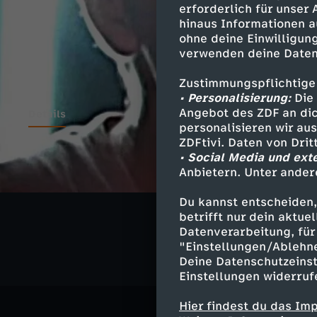
erforderlich für unser
hinaus Informationen a
ohne deine Einwilligung
verwenden deine Daten
Zustimmungspflichtige
• Personalisierung:
Die 
Angebot des ZDF an dic
Details
personalisieren wir au
ZDFtivi. Daten von Dri
• Social Media und ext
Anbietern. Unter ander
Ähnliche 
Du kannst entscheiden,
Comedy
V
betrifft nur dein aktu
Datenverarbeitung, für 
"Einstellungen/Ablehn
Deine Datenschutzeinst
Einstellungen widerruf
Hier findest du das Im