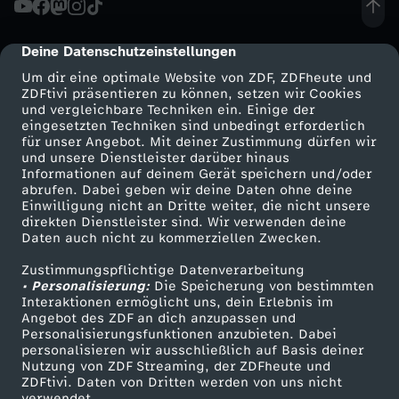
a
Deine Datenschutzeinstellungen
cmp-dialog-description
c
Um dir eine optimale Website von ZDF, ZDFheute und
ZDFtivi präsentieren zu können, setzen wir Cookies
und vergleichbare Techniken ein. Einige der
h
eingesetzten Techniken sind unbedingt erforderlich
für unser Angebot. Mit deiner Zustimmung dürfen wir
Mehr ZDF
Service
und unsere Dienstleister darüber hinaus
t
Informationen auf deinem Gerät speichern und/oder
ZDF-Apps
ZDFmitreden
abrufen. Dabei geben wir deine Daten ohne deine
Einwilligung nicht an Dritte weiter, die nicht unsere
Smart TV
Kontakt zum ZDF
direkten Dienstleister sind. Wir verwenden deine
Daten auch nicht zu kommerziellen Zwecken.
ZDFtext
Tickets
Zustimmungspflichtige Datenverarbeitung
Livestreams
Zuschauerservice
• Personalisierung:
Die Speicherung von bestimmten
Sendungen A-Z
Hilfe
Interaktionen ermöglicht uns, dein Erlebnis im
Angebot des ZDF an dich anzupassen und
TV-Programm
Personalisierungsfunktionen anzubieten. Dabei
personalisieren wir ausschließlich auf Basis deiner
Nutzung von ZDF Streaming, der ZDFheute und
ZDFtivi. Daten von Dritten werden von uns nicht
Das ZDF
verwendet.