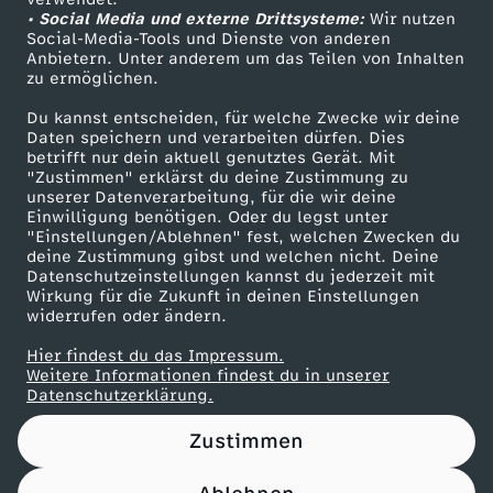
• Social Media und externe Drittsysteme:
Wir nutzen
ZDF Unternehmen
Social-Media-Tools und Dienste von anderen
Anbietern. Unter anderem um das Teilen von Inhalten
Karriere
zu ermöglichen.
Presseportal
Du kannst entscheiden, für welche Zwecke wir deine
ZDF goes Schule
Daten speichern und verarbeiten dürfen. Dies
betrifft nur dein aktuell genutztes Gerät. Mit
Werbefernsehen
"Zustimmen" erklärst du deine Zustimmung zu
unserer Datenverarbeitung, für die wir deine
Mainzelmännchen
Einwilligung benötigen. Oder du legst unter
"Einstellungen/Ablehnen" fest, welchen Zwecken du
deine Zustimmung gibst und welchen nicht. Deine
Datenschutzeinstellungen kannst du jederzeit mit
Wirkung für die Zukunft in deinen Einstellungen
widerrufen oder ändern.
Hier findest du das Impressum.
Partner
Weitere Informationen findest du in unserer
Datenschutzerklärung.
Zustimmen