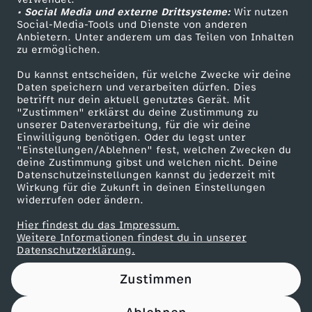
• Social Media und externe Drittsysteme:
H
Wir nutzen
ZDF Unternehmen
Social-Media-Tools und Dienste von anderen
Anbietern. Unter anderem um das Teilen von Inhalten
Karriere
o
zu ermöglichen.
Presseportal
Du kannst entscheiden, für welche Zwecke wir deine
m
ZDF goes Schule
Daten speichern und verarbeiten dürfen. Dies
betrifft nur dein aktuell genutztes Gerät. Mit
Werbefernsehen
"Zustimmen" erklärst du deine Zustimmung zu
o
unserer Datenverarbeitung, für die wir deine
Mainzelmännchen
Einwilligung benötigen. Oder du legst unter
p
"Einstellungen/Ablehnen" fest, welchen Zwecken du
deine Zustimmung gibst und welchen nicht. Deine
Datenschutzeinstellungen kannst du jederzeit mit
h
Wirkung für die Zukunft in deinen Einstellungen
widerrufen oder ändern.
o
Hier findest du das Impressum.
Partner
Weitere Informationen findest du in unserer
b
Datenschutzerklärung.
Zustimmen
i