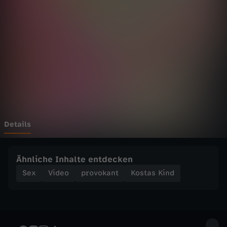
i
Wechseln zu: ZDFheute
n
d
-
B
E
Details
R
Ähnliche Inhalte entdecken
T
Sex
Video
provokant
Kostas Kind
u
n