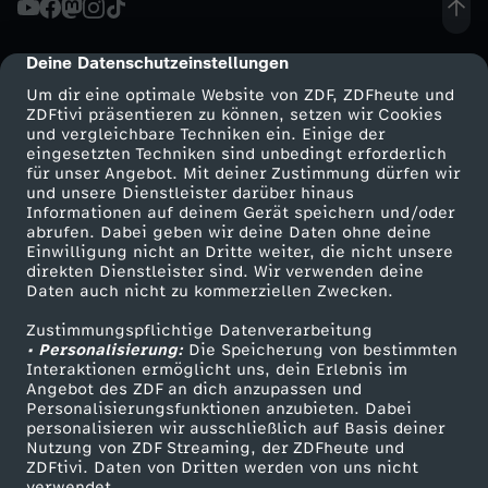
d
Deine Datenschutzeinstellungen
cmp-dialog-description
d
Um dir eine optimale Website von ZDF, ZDFheute und
ZDFtivi präsentieren zu können, setzen wir Cookies
und vergleichbare Techniken ein. Einige der
i
eingesetzten Techniken sind unbedingt erforderlich
für unser Angebot. Mit deiner Zustimmung dürfen wir
Mehr ZDF
Service
und unsere Dienstleister darüber hinaus
e
Informationen auf deinem Gerät speichern und/oder
ZDF-Apps
ZDFmitreden
abrufen. Dabei geben wir deine Daten ohne deine
e
Einwilligung nicht an Dritte weiter, die nicht unsere
Smart TV
Kontakt zum ZDF
direkten Dienstleister sind. Wir verwenden deine
Daten auch nicht zu kommerziellen Zwecken.
ZDFtext
Tickets
w
Zustimmungspflichtige Datenverarbeitung
Livestreams
Zuschauerservice
• Personalisierung:
i
Die Speicherung von bestimmten
Sendungen A-Z
Hilfe
Interaktionen ermöglicht uns, dein Erlebnis im
Angebot des ZDF an dich anzupassen und
TV-Programm
g
Personalisierungsfunktionen anzubieten. Dabei
personalisieren wir ausschließlich auf Basis deiner
Nutzung von ZDF Streaming, der ZDFheute und
e
ZDFtivi. Daten von Dritten werden von uns nicht
Das ZDF
verwendet.