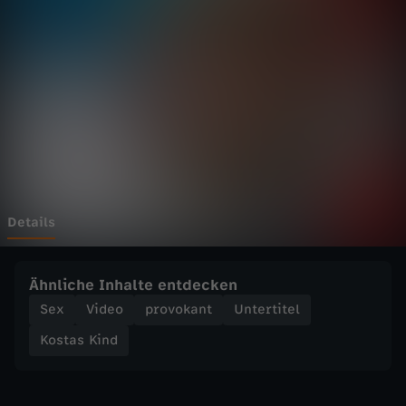
i
n
d
-
D
a
Details
s
Ähnliche Inhalte entdecken
T
Sex
Video
provokant
Untertitel
Kostas Kind
u
r