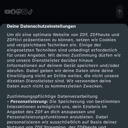
n
i
Deine Datenschutzeinstellungen
cmp-dialog-description
Um dir eine optimale Website von ZDF, ZDFheute und
e
ZDFtivi präsentieren zu können, setzen wir Cookies
und vergleichbare Techniken ein. Einige der
eingesetzten Techniken sind unbedingt erforderlich
r
für unser Angebot. Mit deiner Zustimmung dürfen wir
Mehr ZDF
Service
und unsere Dienstleister darüber hinaus
d
Informationen auf deinem Gerät speichern und/oder
ZDF-Apps
ZDFmitreden
abrufen. Dabei geben wir deine Daten ohne deine
Einwilligung nicht an Dritte weiter, die nicht unsere
e
Smart TV
Kontakt zum ZDF
direkten Dienstleister sind. Wir verwenden deine
Daten auch nicht zu kommerziellen Zwecken.
ZDFtext
Tickets
r
Zustimmungspflichtige Datenverarbeitung
Livestreams
Zuschauerservice
• Personalisierung:
Die Speicherung von bestimmten
h
Sendungen A-Z
Hilfe
Interaktionen ermöglicht uns, dein Erlebnis im
Angebot des ZDF an dich anzupassen und
TV-Programm
Personalisierungsfunktionen anzubieten. Dabei
e
personalisieren wir ausschließlich auf Basis deiner
Nutzung von ZDF Streaming, der ZDFheute und