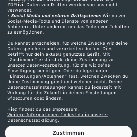
ZDFtivi. Daten von Dritten werden von uns nicht
i
Das ZDF
verwendet.
• Social Media und externe Drittsysteme:
Wir nutzen
ZDF Unternehmen
ß
Social-Media-Tools und Dienste von anderen
Anbietern. Unter anderem um das Teilen von Inhalten
Karriere
zu ermöglichen.
e
Presseportal
Du kannst entscheiden, für welche Zwecke wir deine
ZDF goes Schule
Daten speichern und verarbeiten dürfen. Dies
n
betrifft nur dein aktuell genutztes Gerät. Mit
Werbefernsehen
"Zustimmen" erklärst du deine Zustimmung zu
T
unserer Datenverarbeitung, für die wir deine
Mainzelmännchen
Einwilligung benötigen. Oder du legst unter
"Einstellungen/Ablehnen" fest, welchen Zwecken du
y
deine Zustimmung gibst und welchen nicht. Deine
Datenschutzeinstellungen kannst du jederzeit mit
Wirkung für die Zukunft in deinen Einstellungen
p
widerrufen oder ändern.
e
Hier findest du das Impressum.
Partner
Weitere Informationen findest du in unserer
Datenschutzerklärung.
n
Zustimmen