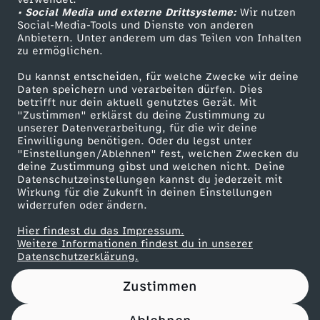
• Social Media und externe Drittsysteme:
i
Wir nutzen
ZDF Unternehmen
Social-Media-Tools und Dienste von anderen
Anbietern. Unter anderem um das Teilen von Inhalten
Karriere
e
zu ermöglichen.
Presseportal
Du kannst entscheiden, für welche Zwecke wir deine
r
ZDF goes Schule
Daten speichern und verarbeiten dürfen. Dies
betrifft nur dein aktuell genutztes Gerät. Mit
Werbefernsehen
"Zustimmen" erklärst du deine Zustimmung zu
"
unserer Datenverarbeitung, für die wir deine
Mainzelmännchen
Einwilligung benötigen. Oder du legst unter
-
"Einstellungen/Ablehnen" fest, welchen Zwecken du
deine Zustimmung gibst und welchen nicht. Deine
Datenschutzeinstellungen kannst du jederzeit mit
K
Wirkung für die Zukunft in deinen Einstellungen
widerrufen oder ändern.
N
Hier findest du das Impressum.
Partner
Weitere Informationen findest du in unserer
O
Datenschutzerklärung.
Zustimmen
W