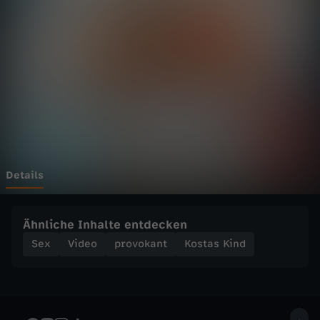
i
Wechseln zu: ZDFheute
n
d
-
"
D
Details
e
Ähnliche Inhalte entdecken
r
Sex
Video
provokant
Kostas Kind
p
e