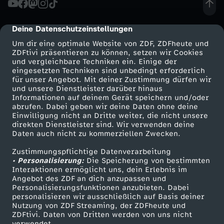
r
Deine Datenschutzeinstellungen
cmp-dialog-description
f
Um dir eine optimale Website von ZDF, ZDFheute und
ZDFtivi präsentieren zu können, setzen wir Cookies
und vergleichbare Techniken ein. Einige der
e
eingesetzten Techniken sind unbedingt erforderlich
für unser Angebot. Mit deiner Zustimmung dürfen wir
Mehr ZDF
Service
und unsere Dienstleister darüber hinaus
k
Informationen auf deinem Gerät speichern und/oder
ZDF-Apps
ZDFmitreden
abrufen. Dabei geben wir deine Daten ohne deine
t
Einwilligung nicht an Dritte weiter, die nicht unsere
Smart TV
Kontakt zum ZDF
direkten Dienstleister sind. Wir verwenden deine
Daten auch nicht zu kommerziellen Zwecken.
ZDFtext
Tickets
e
Zustimmungspflichtige Datenverarbeitung
Livestreams
Zuschauerservice
• Personalisierung:
D
Die Speicherung von bestimmten
Sendungen A-Z
Hilfe
Interaktionen ermöglicht uns, dein Erlebnis im
Angebot des ZDF an dich anzupassen und
TV-Programm
r
Personalisierungsfunktionen anzubieten. Dabei
personalisieren wir ausschließlich auf Basis deiner
Nutzung von ZDF Streaming, der ZDFheute und
e
ZDFtivi. Daten von Dritten werden von uns nicht
Das ZDF
verwendet.