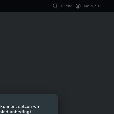
Suche
Mein ZDF
 können, setzen wir
 sind unbedingt