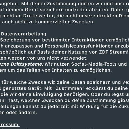
 Angebot. Mit deiner Zustimmung dürfen wir und unser
kt umzusetzen! :DDanke auch an
uf deinem Gerät speichern und/oder abrufen. Dabei 
 giiirl, without you I wouldve
 nicht an Dritte weiter, die nicht unsere direkten Dien
m Video!Die Tutorials von Marvyn
 auch nicht zu kommerziellen Zwecken.
/watch?
/watch?
 Datenverarbeitung
/watch?v=or-Ov68fukAVielen
Speicherung von bestimmten Interaktionen ermöglicht
h anzupassen und Personalisierungsfunktionen anzub
sschließlich auf Basis deiner Nutzung von ZDF Stream
HOkHdV42WXUpGFwYs8VQ ------
tten werden von uns nicht verwendet.
icsound.com I'm Coming Home
erne Drittsysteme:
Wir nutzen Social-Media-Tools und
st To Know (Instrumental
em um das Teilen von Inhalten zu ermöglichen.
Inhalte entdecken
Instrumental Version) - Martin
oll The Dice (Instrumental
 für welche Zwecke wir deine Daten speichern und ver
provokant
Untertitel
Kostas Kind
nstrumental Version) - Kalle
ell genutztes Gerät. Mit "Zustimmen" erklärst du dein
die wir deine Einwilligung benötigen. Oder du legst u
en" fest, welchen Zwecken du deine Zustimmung gibst
ellungen kannst du jederzeit mit Wirkung für die Zuku
en oder ändern.
pressum.