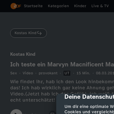
Startseite
Kategorien
Kinder
Live & TV
Kostas Kind
Kostas Kind
Ich teste ein Marvyn Macnificent Ma
Sex
Video
provokant
UT
15 Min.
08.03.20
Wie findet ihr, hab ich den Look hinbeko
das! Ich hab wirklich gar keine Ahnung g
Video.(Jetzt hab ich das Gefühl, ich weiß
Deine Datenschut
cmp-dialog-des
echt unterschätzt! Ich hätte nicht gedacht,
schminken! Respekt geht raus an alle Boys 
Um dir eine optimale W
zu schminken, und die Ausdauer haben, es 
Cookies und vergleichb