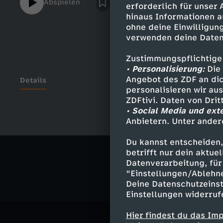
Abspielen
erforderlich für unser
allem, es hat mega gebockt, dieses Proje
hinaus Informationen a
Micaela für ihre Unterstüztung! (Thank you
ohne deine Einwilligung
been terribly lost!) Ganz viel Spaß mit de
verwenden deine Daten
aus dem Video: https://www.youtube.com
v=a_9d0LdaJbEhttps://www.youtube.com
Zustimmungspflichtige
v=R25dcAYD3N0https://www.youtube.com
• Personalisierung:
Die 
Dank an Janik für den Schnitt des Videos:
Angebot des ZDF an dic
Details
personalisieren wir au
https://www.youtube.com/channel/UCVV
ZDFtivi. Daten von Dri
-------------------------------------epidem
• Social Media und ext
(Instrumental Version) - Kalle EngstromLa
Anbietern. Unter ander
Ähnliche 
Version) - Martin HallNow We Do It Again (
HallPower To The People 1 - Jack ElphickR
Du kannst entscheiden,
Sex
Video
Version) - Tommy LjungbergRun Run Run (I
betrifft nur dein aktu
Engström
Datenverarbeitung, für 
"Einstellungen/Ablehn
Deine Datenschutzeinst
Einstellungen widerruf
Hier findest du das Im