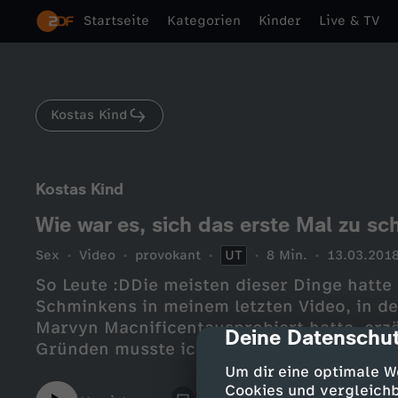
Startseite
Kategorien
Kinder
Live & TV
Kostas Kind
Kostas Kind
Wie war es, sich das erste Mal zu s
Sex
Video
provokant
UT
8 Min.
13.03.201
So Leute :DDie meisten dieser Dinge hatte
Schminkens in meinem letzten Video, in d
Marvyn Macnificentausprobiert hatte, erz
Deine Datenschut
cmp-dialog-des
Gründen musste ich vieles kürzen! Ich fand
superspannend und wollte euch so ein kle
Um dir eine optimale W
es für mich tatsächlich am Ende mehr als 
Cookies und vergleichb