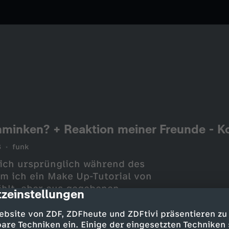
chminken? + Reaktion meiner Freunde - K
8
funk
 ich ursprünglich während des
em ich ein Make Up-Tutorial von
ählt, aber aus gegebenen
zeinstellungen
cription
 das Projekt auf jeden Fall
ines "Review" dazu geben, weil
ebsite von ZDF, ZDFheute und ZDFtivi präsentieren zu
nurbloße Unterhaltung war! :)
are Techniken ein. Einige der eingesetzten Techniken