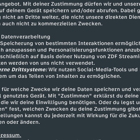
 Angebot. Mit deiner Zustimmung dürfen wir und unser
em Video! Ganz viel Spaß mit
uf deinem Gerät speichern und/oder abrufen. Dabei 
hnitt des Videos:
 nicht an Dritte weiter, die nicht unsere direkten Dien
HOkHdV42WXUpGFwYs8VQ ------
 auch nicht zu kommerziellen Zwecken.
icsound.com I'm Coming Home
st To Know (Instrumental
 Datenverarbeitung
Instrumental Version) - Martin
Speicherung von bestimmten Interaktionen ermöglicht
oll The Dice (Instrumental
h anzupassen und Personalisierungsfunktionen anzub
sschließlich auf Basis deiner Nutzung von ZDF Stream
nstrumental Version) - Kalle
tten werden von uns nicht verwendet.
erne Drittsysteme:
Wir nutzen Social-Media-Tools und
em um das Teilen von Inhalten zu ermöglichen.
Inhalte entdecken
 für welche Zwecke wir deine Daten speichern und ver
provokant
Untertitel
Kostas Kind
ell genutztes Gerät. Mit "Zustimmen" erklärst du dein
die wir deine Einwilligung benötigen. Oder du legst u
en" fest, welchen Zwecken du deine Zustimmung gibst
ellungen kannst du jederzeit mit Wirkung für die Zuku
en oder ändern.
pressum.