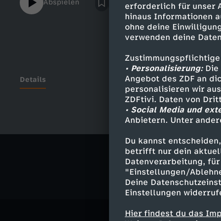
Abspielen
erforderlich für unser
Bin total gespannt auf eure Gedanken zu d
hinaus Informationen a
dem Video!Vielen Dank an Janik für den Sc
ohne deine Einwilligung
https://www.youtube.com/channel/UCVV
verwenden deine Daten
-------------------------------------epidem
(Instrumental Version) - Kalle EngstromLa
Zustimmungspflichtige
Version) - Martin HallNow We Do It Again (
• Personalisierung:
Die 
HallPower To The People 1 - Jack ElphickR
Angebot des ZDF an dic
Details
personalisieren wir au
Version) - Tommy LjungbergRun Run Run (I
ZDFtivi. Daten von Dri
Engström
• Social Media und ext
Anbietern. Unter ander
Ähnliche 
Du kannst entscheiden,
Sex
Video
betrifft nur dein aktu
Datenverarbeitung, für 
"Einstellungen/Ablehn
Deine Datenschutzeinst
Einstellungen widerruf
Hier findest du das Im