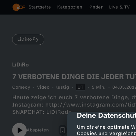
Startseite
Kategorien
Kinder
Live & TV
LiDiRo
LiDiRo
7 VERBOTENE DINGE DIE JEDER TUT!
Comedy
Video
lustig
UT
5 Min.
04.05.201
Heute zeige ich euch 7 verbotene Dinge, di
Instagram: http://www.instagram.com/lid
SNAPCHAT: LiDiRode
Deine Datenschut
cmp-dialog-des
Um dir eine optimale W
Abspielen
Cookies und vergleichb