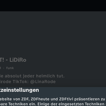
 - LiDiRo
9
funk
e absolut jeder heimlich tut.
irode TikTok: @LinaRode
zeinstellungen
cription
ebsite von ZDF, ZDFheute und ZDFtivi präsentieren zu
are Techniken ein. Einige der eingesetzten Techniken