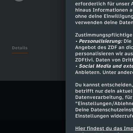
erforderlich für unser
hinaus Informationen a
ohne deine Einwilligung
verwenden deine Daten
Zustimmungspflichtige
• Personalisierung:
Die 
Angebot des ZDF an dic
Details
personalisieren wir au
ZDFtivi. Daten von Dri
• Social Media und ext
Anbietern. Unter ander
Ähnliche 
Du kannst entscheiden,
Comedy
V
betrifft nur dein aktu
Datenverarbeitung, für 
"Einstellungen/Ablehn
Deine Datenschutzeinst
Einstellungen widerruf
Hier findest du das Im