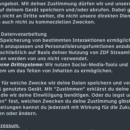
 Angebot. Mit deiner Zustimmung dürfen wir und unser
uf deinem Gerät speichern und/oder abrufen. Dabei 
 nicht an Dritte weiter, die nicht unsere direkten Dien
 auch nicht zu kommerziellen Zwecken.
 Datenverarbeitung
Speicherung von bestimmten Interaktionen ermöglicht
h anzupassen und Personalisierungsfunktionen anzub
sschließlich auf Basis deiner Nutzung von ZDF Stream
tten werden von uns nicht verwendet.
erne Drittsysteme:
Wir nutzen Social-Media-Tools und
em um das Teilen von Inhalten zu ermöglichen.
Inhalte entdecken
 für welche Zwecke wir deine Daten speichern und ver
ideo
lustig
Untertitel
LiDiRo
ell genutztes Gerät. Mit "Zustimmen" erklärst du dein
die wir deine Einwilligung benötigen. Oder du legst u
en" fest, welchen Zwecken du deine Zustimmung gibst
ellungen kannst du jederzeit mit Wirkung für die Zuku
en oder ändern.
pressum.