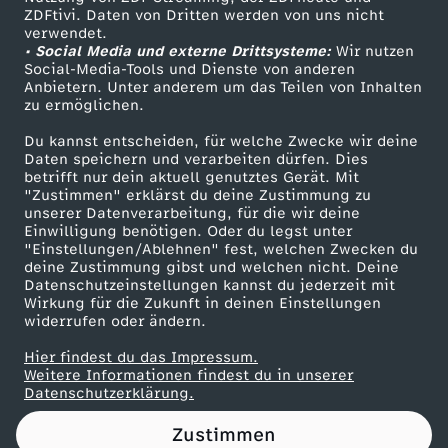
ZDFtivi. Daten von Dritten werden von uns nicht
N
Das ZDF
verwendet.
• Social Media und externe Drittsysteme:
Wir nutzen
ZDF Unternehmen
D
Social-Media-Tools und Dienste von anderen
Anbietern. Unter anderem um das Teilen von Inhalten
Karriere
zu ermöglichen.
E
Presseportal
Du kannst entscheiden, für welche Zwecke wir deine
ZDF goes Schule
Daten speichern und verarbeiten dürfen. Dies
R
betrifft nur dein aktuell genutztes Gerät. Mit
Werbefernsehen
"Zustimmen" erklärst du deine Zustimmung zu
G
unserer Datenverarbeitung, für die wir deine
Mainzelmännchen
Einwilligung benötigen. Oder du legst unter
"Einstellungen/Ablehnen" fest, welchen Zwecken du
E
deine Zustimmung gibst und welchen nicht. Deine
Datenschutzeinstellungen kannst du jederzeit mit
Wirkung für die Zukunft in deinen Einstellungen
G
widerrufen oder ändern.
L
Hier findest du das Impressum.
Partner
Weitere Informationen findest du in unserer
Datenschutzerklärung.
A
Zustimmen