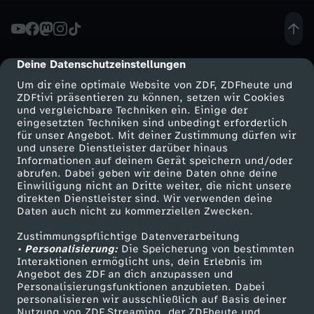
E
W
Deine Datenschutzeinstellungen
cmp-dialog-description
Um dir eine optimale Website von ZDF, ZDFheute und
I
ZDFtivi präsentieren zu können, setzen wir Cookies
und vergleichbare Techniken ein. Einige der
eingesetzten Techniken sind unbedingt erforderlich
R
für unser Angebot. Mit deiner Zustimmung dürfen wir
Mehr ZDF
Service
und unsere Dienstleister darüber hinaus
A
Informationen auf deinem Gerät speichern und/oder
ZDF-Apps
ZDFmitreden
abrufen. Dabei geben wir deine Daten ohne deine
Einwilligung nicht an Dritte weiter, die nicht unsere
L
Smart TV
Kontakt zum ZDF
direkten Dienstleister sind. Wir verwenden deine
Daten auch nicht zu kommerziellen Zwecken.
ZDFtext
Tickets
S
Zustimmungspflichtige Datenverarbeitung
Livestreams
Zuschauerservice
• Personalisierung:
Die Speicherung von bestimmten
K
Sendungen A-Z
Hilfe
Interaktionen ermöglicht uns, dein Erlebnis im
Angebot des ZDF an dich anzupassen und
TV-Programm
Personalisierungsfunktionen anzubieten. Dabei
I
personalisieren wir ausschließlich auf Basis deiner
Nutzung von ZDF Streaming, der ZDFheute und