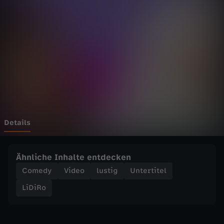
D
Wechseln zu: ZDFheute
I
N
G
E
,
Details
A
Ähnliche Inhalte entdecken
N
Comedy
Video
lustig
Untertitel
LiDiRo
D
I