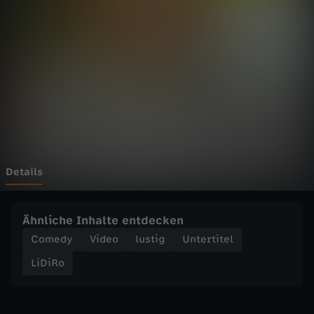
G
R
O
N
K
H
Details
o
Ähnliche Inhalte entdecken
d
Comedy
Video
lustig
Untertitel
LiDiRo
e
r