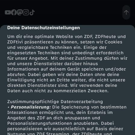
J
u
Deine Datenschutzeinstellungen
cmp-dialog-description
Um dir eine optimale Website von ZDF, ZDFheute und
l
ZDFtivi präsentieren zu können, setzen wir Cookies
und vergleichbare Techniken ein. Einige der
eingesetzten Techniken sind unbedingt erforderlich
i
für unser Angebot. Mit deiner Zustimmung dürfen wir
Mehr ZDF
Service
und unsere Dienstleister darüber hinaus
e
Informationen auf deinem Gerät speichern und/oder
ZDF-Apps
ZDFmitreden
abrufen. Dabei geben wir deine Daten ohne deine
Einwilligung nicht an Dritte weiter, die nicht unsere
n
Smart TV
Kontakt zum ZDF
direkten Dienstleister sind. Wir verwenden deine
Daten auch nicht zu kommerziellen Zwecken.
ZDFtext
Tickets
B
Zustimmungspflichtige Datenverarbeitung
Livestreams
Zuschauerservice
• Personalisierung:
Die Speicherung von bestimmten
a
Sendungen A-Z
Hilfe
Interaktionen ermöglicht uns, dein Erlebnis im
Angebot des ZDF an dich anzupassen und
TV-Programm
Personalisierungsfunktionen anzubieten. Dabei
m
personalisieren wir ausschließlich auf Basis deiner
Nutzung von ZDF Streaming, der ZDFheute und