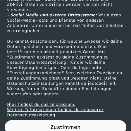
ZDFtivi. Daten von Dritten werden von uns nicht
-
Das ZDF
verwendet.
• Social Media und externe Drittsysteme:
Wir nutzen
ZDF Unternehmen
F
Social-Media-Tools und Dienste von anderen
Anbietern. Unter anderem um das Teilen von Inhalten
Karriere
zu ermöglichen.
&
Presseportal
Du kannst entscheiden, für welche Zwecke wir deine
ZDF goes Schule
Daten speichern und verarbeiten dürfen. Dies
A
betrifft nur dein aktuell genutztes Gerät. Mit
Werbefernsehen
"Zustimmen" erklärst du deine Zustimmung zu
-
unserer Datenverarbeitung, für die wir deine
Mainzelmännchen
Einwilligung benötigen. Oder du legst unter
"Einstellungen/Ablehnen" fest, welchen Zwecken du
L
deine Zustimmung gibst und welchen nicht. Deine
Datenschutzeinstellungen kannst du jederzeit mit
Wirkung für die Zukunft in deinen Einstellungen
i
widerrufen oder ändern.
D
Hier findest du das Impressum.
Partner
Weitere Informationen findest du in unserer
Datenschutzerklärung.
i
Zustimmen