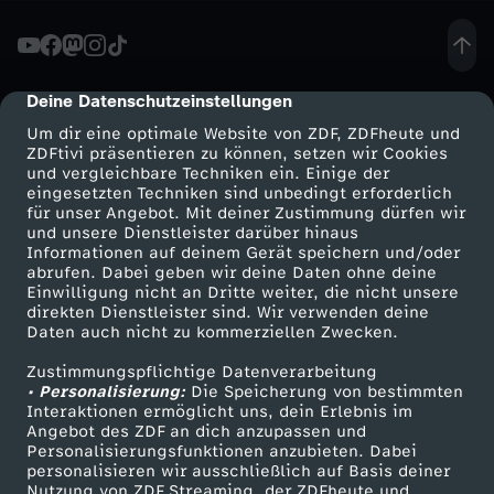
R
Ü
Deine Datenschutzeinstellungen
cmp-dialog-description
Um dir eine optimale Website von ZDF, ZDFheute und
C
ZDFtivi präsentieren zu können, setzen wir Cookies
und vergleichbare Techniken ein. Einige der
eingesetzten Techniken sind unbedingt erforderlich
K
für unser Angebot. Mit deiner Zustimmung dürfen wir
Mehr ZDF
Service
und unsere Dienstleister darüber hinaus
T
Informationen auf deinem Gerät speichern und/oder
ZDF-Apps
ZDFmitreden
abrufen. Dabei geben wir deine Daten ohne deine
Einwilligung nicht an Dritte weiter, die nicht unsere
#
Smart TV
Kontakt zum ZDF
direkten Dienstleister sind. Wir verwenden deine
Daten auch nicht zu kommerziellen Zwecken.
ZDFtext
Tickets
F
Zustimmungspflichtige Datenverarbeitung
Livestreams
Zuschauerservice
• Personalisierung:
Die Speicherung von bestimmten
a
Sendungen A-Z
Hilfe
Interaktionen ermöglicht uns, dein Erlebnis im
Angebot des ZDF an dich anzupassen und
TV-Programm
Personalisierungsfunktionen anzubieten. Dabei
n
personalisieren wir ausschließlich auf Basis deiner
Nutzung von ZDF Streaming, der ZDFheute und