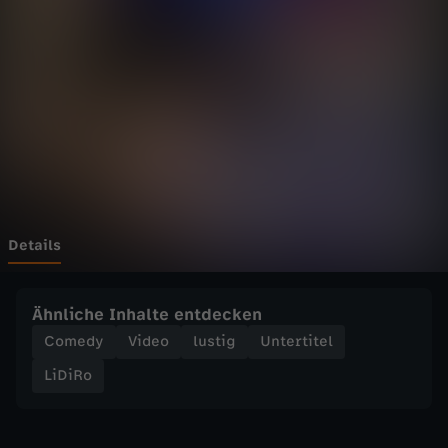
I
h
r
s
e
i
Details
d
Ähnliche Inhalte entdecken
V
Comedy
Video
lustig
Untertitel
LiDiRo
E
R