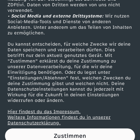
ZDFtivi. Daten von Dritten werden von uns nicht
A
Das ZDF
verwendet.
• Social Media und externe Drittsysteme:
Wir nutzen
ZDF Unternehmen
r
Social-Media-Tools und Dienste von anderen
Anbietern. Unter anderem um das Teilen von Inhalten
Karriere
zu ermöglichen.
t
Presseportal
Du kannst entscheiden, für welche Zwecke wir deine
ZDF goes Schule
Daten speichern und verarbeiten dürfen. Dies
betrifft nur dein aktuell genutztes Gerät. Mit
Werbefernsehen
"Zustimmen" erklärst du deine Zustimmung zu
unserer Datenverarbeitung, für die wir deine
Mainzelmännchen
Einwilligung benötigen. Oder du legst unter
"Einstellungen/Ablehnen" fest, welchen Zwecken du
deine Zustimmung gibst und welchen nicht. Deine
Datenschutzeinstellungen kannst du jederzeit mit
Wirkung für die Zukunft in deinen Einstellungen
widerrufen oder ändern.
Hier findest du das Impressum.
Partner
Weitere Informationen findest du in unserer
Datenschutzerklärung.
Zustimmen