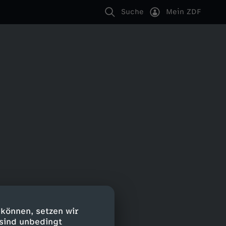
Suche
Mein ZDF
 können, setzen wir
 sind unbedingt