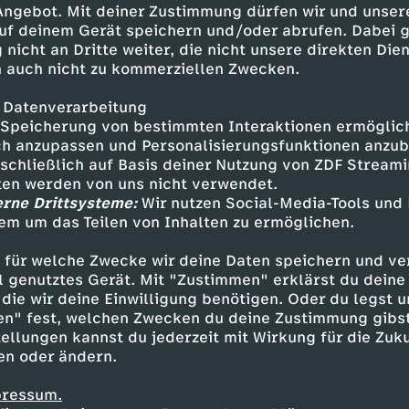
 Angebot. Mit deiner Zustimmung dürfen wir und unser
uf deinem Gerät speichern und/oder abrufen. Dabei 
 nicht an Dritte weiter, die nicht unsere direkten Dien
 auch nicht zu kommerziellen Zwecken.
 Datenverarbeitung
Speicherung von bestimmten Interaktionen ermöglicht
h anzupassen und Personalisierungsfunktionen anzub
sschließlich auf Basis deiner Nutzung von ZDF Stream
tten werden von uns nicht verwendet.
erne Drittsysteme:
Wir nutzen Social-Media-Tools und
em um das Teilen von Inhalten zu ermöglichen.
Inhalte entdecken
 für welche Zwecke wir deine Daten speichern und ver
ideo
lustig
Untertitel
LiDiRo
ell genutztes Gerät. Mit "Zustimmen" erklärst du dein
die wir deine Einwilligung benötigen. Oder du legst u
en" fest, welchen Zwecken du deine Zustimmung gibst
ellungen kannst du jederzeit mit Wirkung für die Zuku
en oder ändern.
pressum.