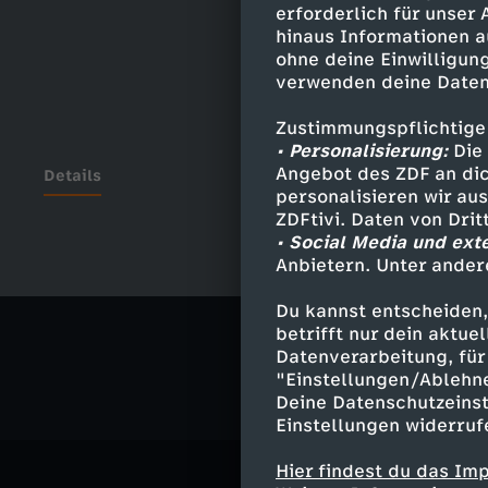
erforderlich für unser
hinaus Informationen a
ohne deine Einwilligung
verwenden deine Daten
Zustimmungspflichtige
• Personalisierung:
Die 
Angebot des ZDF an dic
Details
personalisieren wir au
ZDFtivi. Daten von Dri
• Social Media und ext
Anbietern. Unter ander
Ähnliche 
Du kannst entscheiden,
Comedy
V
betrifft nur dein aktu
Datenverarbeitung, für 
"Einstellungen/Ablehn
Deine Datenschutzeinst
Einstellungen widerruf
Hier findest du das Im