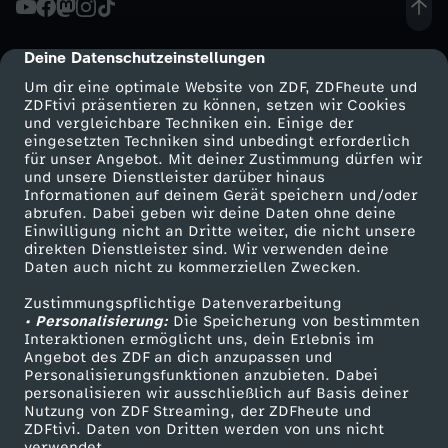
a
Deine Datenschutzeinstellungen
cmp-dialog-description
-
Um dir eine optimale Website von ZDF, ZDFheute und
ZDFtivi präsentieren zu können, setzen wir Cookies
und vergleichbare Techniken ein. Einige der
E
eingesetzten Techniken sind unbedingt erforderlich
für unser Angebot. Mit deiner Zustimmung dürfen wir
Mehr ZDF
Service
und unsere Dienstleister darüber hinaus
I
Informationen auf deinem Gerät speichern und/oder
ZDF-Apps
ZDFmitreden
abrufen. Dabei geben wir deine Daten ohne deine
N
Einwilligung nicht an Dritte weiter, die nicht unsere
Smart TV
Kontakt zum ZDF
direkten Dienstleister sind. Wir verwenden deine
Daten auch nicht zu kommerziellen Zwecken.
ZDFtext
Tickets
E
Zustimmungspflichtige Datenverarbeitung
Livestreams
Zuschauerservice
• Personalisierung:
G
Die Speicherung von bestimmten
Sendungen A-Z
Hilfe
Interaktionen ermöglicht uns, dein Erlebnis im
Angebot des ZDF an dich anzupassen und
TV-Programm
E
Personalisierungsfunktionen anzubieten. Dabei
personalisieren wir ausschließlich auf Basis deiner
Nutzung von ZDF Streaming, der ZDFheute und
F
ZDFtivi. Daten von Dritten werden von uns nicht
Das ZDF
verwendet.