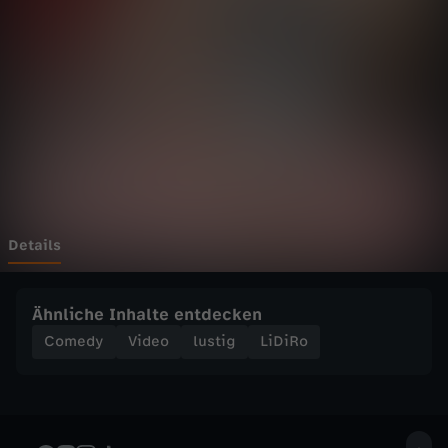
L
Wechseln zu: ZDFheute
i
s
a
u
n
Details
d
Ähnliche Inhalte entdecken
L
Comedy
Video
lustig
LiDiRo
e
n