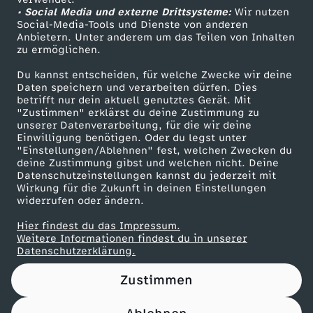
• Social Media und externe Drittsysteme:
A
Wir nutzen
ZDF Unternehmen
Social-Media-Tools und Dienste von anderen
Anbietern. Unter anderem um das Teilen von Inhalten
Karriere
H
zu ermöglichen.
Presseportal
Du kannst entscheiden, für welche Zwecke wir deine
R
ZDF goes Schule
Daten speichern und verarbeiten dürfen. Dies
betrifft nur dein aktuell genutztes Gerät. Mit
Werbefernsehen
"Zustimmen" erklärst du deine Zustimmung zu
F
unserer Datenverarbeitung, für die wir deine
Mainzelmännchen
Einwilligung benötigen. Oder du legst unter
Ü
"Einstellungen/Ablehnen" fest, welchen Zwecken du
deine Zustimmung gibst und welchen nicht. Deine
Datenschutzeinstellungen kannst du jederzeit mit
R
Wirkung für die Zukunft in deinen Einstellungen
widerrufen oder ändern.
I
Hier findest du das Impressum.
Partner
Weitere Informationen findest du in unserer
H
Datenschutzerklärung.
Zustimmen
R