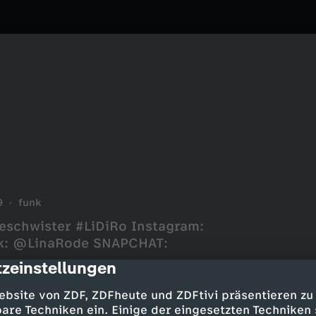
9
funk
schwister #LiDiRo Instagram:
ok: @LinaRode SNAPCHAT:
zeinstellungen
cription
ebsite von ZDF, ZDFheute und ZDFtivi präsentieren zu
are Techniken ein. Einige der eingesetzten Techniken