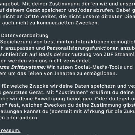
 Angebot. Mit deiner Zustimmung dürfen wir und unser
uf deinem Gerät speichern und/oder abrufen. Dabei 
 nicht an Dritte weiter, die nicht unsere direkten Dien
 auch nicht zu kommerziellen Zwecken.
 Datenverarbeitung
Speicherung von bestimmten Interaktionen ermöglicht
h anzupassen und Personalisierungsfunktionen anzub
sschließlich auf Basis deiner Nutzung von ZDF Stream
tten werden von uns nicht verwendet.
erne Drittsysteme:
Wir nutzen Social-Media-Tools und
em um das Teilen von Inhalten zu ermöglichen.
Inhalte entdecken
 für welche Zwecke wir deine Daten speichern und ver
ideo
lustig
Untertitel
LiDiRo
ell genutztes Gerät. Mit "Zustimmen" erklärst du dein
die wir deine Einwilligung benötigen. Oder du legst u
en" fest, welchen Zwecken du deine Zustimmung gibst
ellungen kannst du jederzeit mit Wirkung für die Zuku
en oder ändern.
pressum.