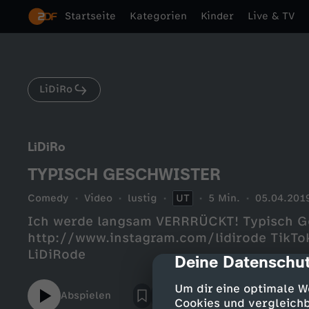
Startseite
Kategorien
Kinder
Live & TV
LiDiRo
LiDiRo
TYPISCH GESCHWISTER
Comedy
Video
lustig
UT
5 Min.
05.04.201
Ich werde langsam VERRRÜCKT! Typisch Ge
http://www.instagram.com/lidirode TikT
LiDiRode
Deine Datenschut
cmp-dialog-des
Um dir eine optimale W
Abspielen
Cookies und vergleichb