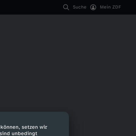
Suche
Mein ZDF
 können, setzen wir
 sind unbedingt