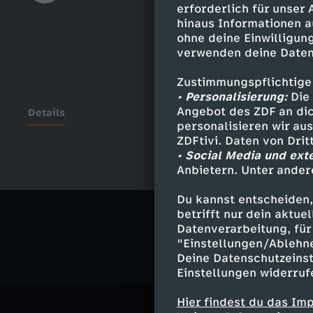
erforderlich für unser
hinaus Informationen a
ohne deine Einwilligung
verwenden deine Daten
Zustimmungspflichtige
• Personalisierung:
Die 
Angebot des ZDF an dic
Details
personalisieren wir au
ZDFtivi. Daten von Dri
• Social Media und ext
Anbietern. Unter ander
Ähnliche 
Du kannst entscheiden,
Comedy
V
betrifft nur dein aktu
Datenverarbeitung, für 
"Einstellungen/Ablehn
Deine Datenschutzeinst
Einstellungen widerruf
Hier findest du das Im