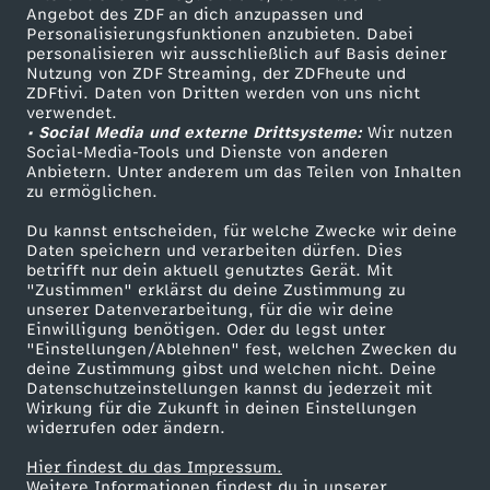
Angebot des ZDF an dich anzupassen und
TV-Programm
Personalisierungsfunktionen anzubieten. Dabei
personalisieren wir ausschließlich auf Basis deiner
Nutzung von ZDF Streaming, der ZDFheute und
ZDFtivi. Daten von Dritten werden von uns nicht
Das ZDF
verwendet.
• Social Media und externe Drittsysteme:
Wir nutzen
ZDF Unternehmen
Social-Media-Tools und Dienste von anderen
Anbietern. Unter anderem um das Teilen von Inhalten
Karriere
zu ermöglichen.
Presseportal
Du kannst entscheiden, für welche Zwecke wir deine
ZDF goes Schule
Daten speichern und verarbeiten dürfen. Dies
betrifft nur dein aktuell genutztes Gerät. Mit
Werbefernsehen
"Zustimmen" erklärst du deine Zustimmung zu
unserer Datenverarbeitung, für die wir deine
Mainzelmännchen
Einwilligung benötigen. Oder du legst unter
"Einstellungen/Ablehnen" fest, welchen Zwecken du
deine Zustimmung gibst und welchen nicht. Deine
Datenschutzeinstellungen kannst du jederzeit mit
Wirkung für die Zukunft in deinen Einstellungen
widerrufen oder ändern.
Hier findest du das Impressum.
Partner
Weitere Informationen findest du in unserer