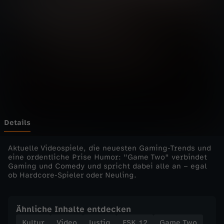
-
G
a
m
e
T
Details
w
Aktuelle Videospiele, die neuesten Gaming-Trends und
eine ordentliche Prise Humor: "Game Two" verbindet
Gaming und Comedy und spricht dabei alle an – egal
o
ob Hardcore-Spieler oder Neuling.
#
Ähnliche Inhalte entdecken
3
Kultur
Video
lustig
FSK 12
Game Two