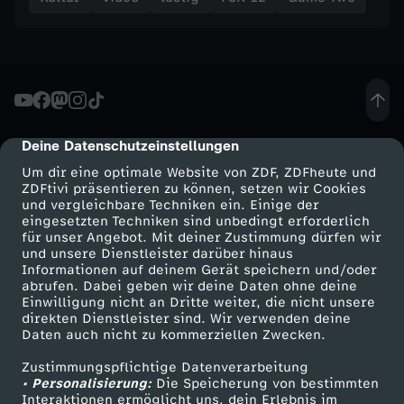
7
1
Deine Datenschutzeinstellungen
cmp-dialog-description
Um dir eine optimale Website von ZDF, ZDFheute und
ZDFtivi präsentieren zu können, setzen wir Cookies
und vergleichbare Techniken ein. Einige der
eingesetzten Techniken sind unbedingt erforderlich
für unser Angebot. Mit deiner Zustimmung dürfen wir
Mehr ZDF
Service
und unsere Dienstleister darüber hinaus
Informationen auf deinem Gerät speichern und/oder
ZDF-Apps
ZDFmitreden
abrufen. Dabei geben wir deine Daten ohne deine
Einwilligung nicht an Dritte weiter, die nicht unsere
Smart TV
Kontakt zum ZDF
direkten Dienstleister sind. Wir verwenden deine
Daten auch nicht zu kommerziellen Zwecken.
ZDFtext
Tickets
Zustimmungspflichtige Datenverarbeitung
Livestreams
Zuschauerservice
• Personalisierung:
Die Speicherung von bestimmten
Sendungen A-Z
Hilfe
Interaktionen ermöglicht uns, dein Erlebnis im