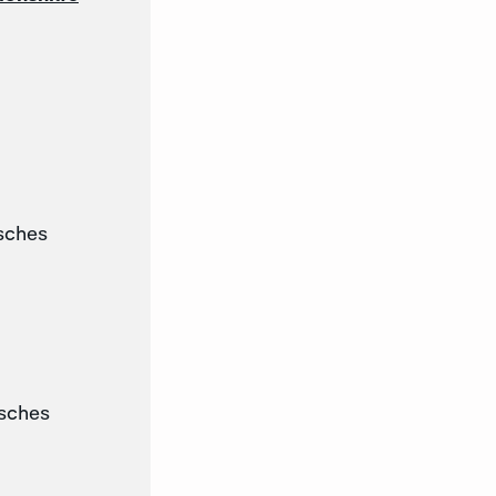
sches
tsches