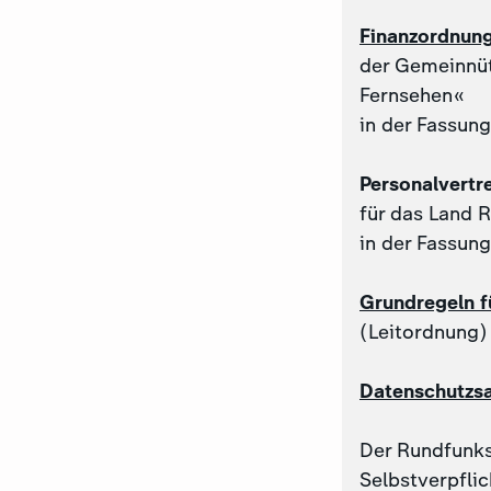
Finanzordnun
der Gemeinnüt
Fernsehen«
in der Fassun
Personalvertr
für das Land 
in der Fassun
Grundregeln f
(Leitordnung)
Datenschutzs
Der Rundfunks
Selbstverpflic