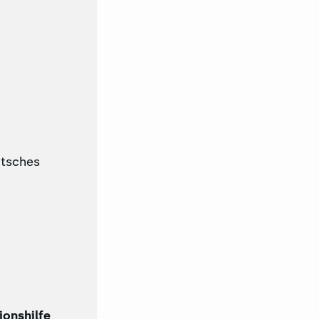
utsches
ionshilfe