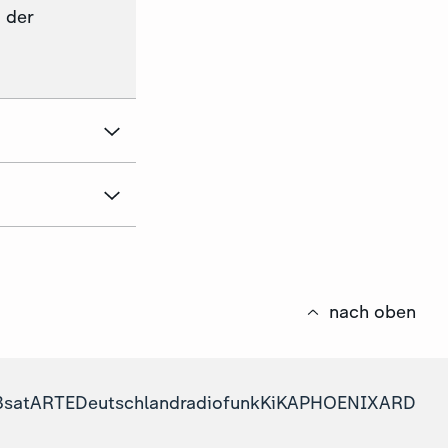
 der
nach oben
3sat
ARTE
Deutschlandradio
funk
KiKA
PHOENIX
ARD