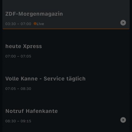
a
z
ZDF-Morgenmagazin
03:30
–
07:00
Live
i
n
heute Xpress
07:00
–
07:05
Volle Kanne - Service täglich
07:05
–
08:30
Notruf Hafenkante
08:30
–
09:15