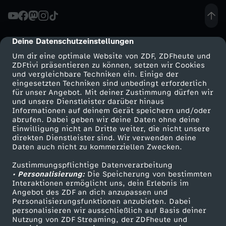
Deine Datenschutzeinstellungen
cmp-dialog-description
Um dir eine optimale Website von ZDF, ZDFheute und
ZDFtivi präsentieren zu können, setzen wir Cookies
und vergleichbare Techniken ein. Einige der
eingesetzten Techniken sind unbedingt erforderlich
für unser Angebot. Mit deiner Zustimmung dürfen wir
Mehr ZDF
Service
und unsere Dienstleister darüber hinaus
Informationen auf deinem Gerät speichern und/oder
ZDF-Apps
ZDFmitreden
abrufen. Dabei geben wir deine Daten ohne deine
Einwilligung nicht an Dritte weiter, die nicht unsere
Smart TV
Kontakt zum ZDF
direkten Dienstleister sind. Wir verwenden deine
Daten auch nicht zu kommerziellen Zwecken.
ZDFtext
Tickets
Zustimmungspflichtige Datenverarbeitung
Livestreams
Zuschauerservice
• Personalisierung:
Die Speicherung von bestimmten
Sendungen A-Z
Hilfe
Interaktionen ermöglicht uns, dein Erlebnis im
Angebot des ZDF an dich anzupassen und
TV-Programm
Personalisierungsfunktionen anzubieten. Dabei
personalisieren wir ausschließlich auf Basis deiner
Nutzung von ZDF Streaming, der ZDFheute und