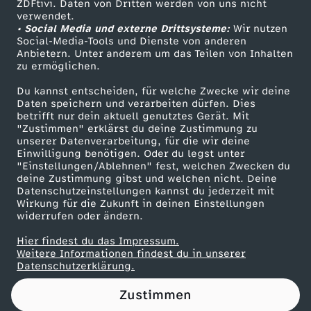
ZDFtivi. Daten von Dritten werden von uns nicht
Das ZDF
verwendet.
• Social Media und externe Drittsysteme:
Wir nutzen
ZDF Unternehmen
Social-Media-Tools und Dienste von anderen
Anbietern. Unter anderem um das Teilen von Inhalten
Karriere
zu ermöglichen.
Presseportal
Du kannst entscheiden, für welche Zwecke wir deine
ZDF goes Schule
Daten speichern und verarbeiten dürfen. Dies
betrifft nur dein aktuell genutztes Gerät. Mit
Werbefernsehen
"Zustimmen" erklärst du deine Zustimmung zu
unserer Datenverarbeitung, für die wir deine
Mainzelmännchen
Einwilligung benötigen. Oder du legst unter
"Einstellungen/Ablehnen" fest, welchen Zwecken du
deine Zustimmung gibst und welchen nicht. Deine
Datenschutzeinstellungen kannst du jederzeit mit
Wirkung für die Zukunft in deinen Einstellungen
widerrufen oder ändern.
Hier findest du das Impressum.
Partner
Weitere Informationen findest du in unserer
Datenschutzerklärung.
Zustimmen