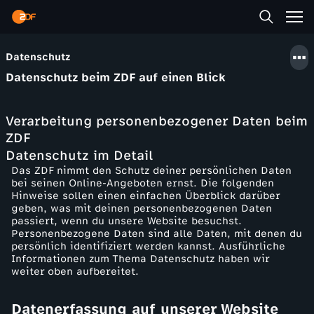
Datenschutz
Datenschutz beim ZDF auf einen Blick
Technische
Zurverfügungs
Personalisieru
Cookies und
Plattformspezi
tellung
ng
Local Storage
fische
Welche Rechte
Datenlöschung
Verarbeitung personenbezogener Daten beim
Datenverarbeit
hast du?
beim ZDF
ZDF
ung
Datenschutz im Detail
Das ZDF nimmt den Schutz deiner persönlichen Daten
bei seinen Online-Angeboten ernst. Die folgenden
Hinweise sollen einen einfachen Überblick darüber
geben, was mit deinen personenbezogenen Daten
passiert, wenn du unsere Website besuchst.
Personenbezogene Daten sind alle Daten, mit denen du
persönlich identifiziert werden kannst. Ausführliche
Informationen zum Thema Datenschutz haben wir
weiter oben aufbereitet.
Datenerfassung auf unserer Website