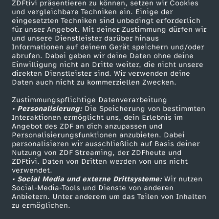
ZDFtivi präsentieren zu können, setzen wir Cookies
und vergleichbare Techniken ein. Einige der
eingesetzten Techniken sind unbedingt erforderlich
für unser Angebot. Mit deiner Zustimmung dürfen wir
Mehr ZDF
Service
und unsere Dienstleister darüber hinaus
Informationen auf deinem Gerät speichern und/oder
ZDF-Apps
ZDFmitreden
abrufen. Dabei geben wir deine Daten ohne deine
Einwilligung nicht an Dritte weiter, die nicht unsere
Smart TV
Kontakt zum ZDF
direkten Dienstleister sind. Wir verwenden deine
Daten auch nicht zu kommerziellen Zwecken.
ZDFtext
Tickets
Zustimmungspflichtige Datenverarbeitung
Livestreams
Zuschauerservice
• Personalisierung:
Die Speicherung von bestimmten
Sendungen A-Z
Hilfe
Interaktionen ermöglicht uns, dein Erlebnis im
Angebot des ZDF an dich anzupassen und
TV-Programm
Personalisierungsfunktionen anzubieten. Dabei
personalisieren wir ausschließlich auf Basis deiner
Nutzung von ZDF Streaming, der ZDFheute und
ZDFtivi. Daten von Dritten werden von uns nicht
Das ZDF
verwendet.
• Social Media und externe Drittsysteme:
Wir nutzen
ZDF Unternehmen
Social-Media-Tools und Dienste von anderen
Anbietern. Unter anderem um das Teilen von Inhalten
Karriere
zu ermöglichen.
Presseportal