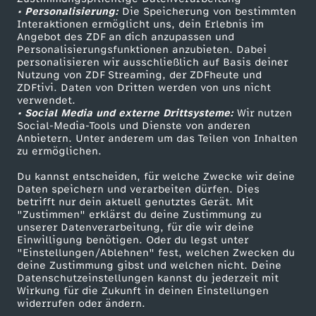
• Personalisierung:
Die Speicherung von bestimmten
Sendungen A-Z
Hilfe
Interaktionen ermöglicht uns, dein Erlebnis im
Angebot des ZDF an dich anzupassen und
TV-Programm
Personalisierungsfunktionen anzubieten. Dabei
personalisieren wir ausschließlich auf Basis deiner
Nutzung von ZDF Streaming, der ZDFheute und
ZDFtivi. Daten von Dritten werden von uns nicht
Das ZDF
verwendet.
• Social Media und externe Drittsysteme:
Wir nutzen
ZDF Unternehmen
Social-Media-Tools und Dienste von anderen
Anbietern. Unter anderem um das Teilen von Inhalten
Karriere
zu ermöglichen.
Presseportal
Du kannst entscheiden, für welche Zwecke wir deine
ZDF goes Schule
Daten speichern und verarbeiten dürfen. Dies
betrifft nur dein aktuell genutztes Gerät. Mit
Werbefernsehen
"Zustimmen" erklärst du deine Zustimmung zu
unserer Datenverarbeitung, für die wir deine
Mainzelmännchen
Einwilligung benötigen. Oder du legst unter
"Einstellungen/Ablehnen" fest, welchen Zwecken du
deine Zustimmung gibst und welchen nicht. Deine
Datenschutzeinstellungen kannst du jederzeit mit
Wirkung für die Zukunft in deinen Einstellungen
widerrufen oder ändern.