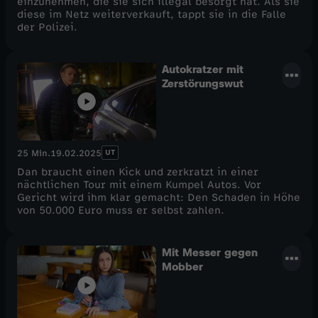
einzunehmen, die sie sich illegal besorgt hat. Als sie
diese im Netz weiterverkauft, tappt sie in die Falle
e
der Polizei.
l
Autokratzer mit
Zerstörungswut
3
UT
25 Min.
19.02.2025
Dan braucht einen Kick und zerkratzt in einer
nächtlichen Tour mit einem Kumpel Autos. Vor
Gericht wird ihm klar gemacht: Den Schaden in Höhe
von 50.000 Euro muss er selbst zahlen.
Mit Messer gegen
Mobber