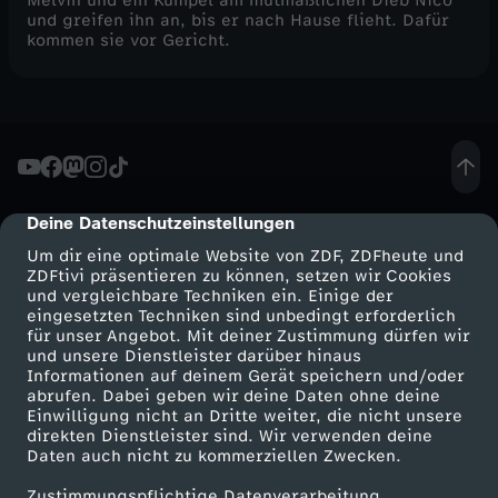
Melvin und ein Kumpel am mutmaßlichen Dieb Nico
und greifen ihn an, bis er nach Hause flieht. Dafür
kommen sie vor Gericht.
Deine Datenschutzeinstellungen
cmp-dialog-description
Um dir eine optimale Website von ZDF, ZDFheute und
ZDFtivi präsentieren zu können, setzen wir Cookies
und vergleichbare Techniken ein. Einige der
eingesetzten Techniken sind unbedingt erforderlich
für unser Angebot. Mit deiner Zustimmung dürfen wir
Mehr ZDF
Service
und unsere Dienstleister darüber hinaus
Informationen auf deinem Gerät speichern und/oder
ZDF-Apps
ZDFmitreden
abrufen. Dabei geben wir deine Daten ohne deine
Einwilligung nicht an Dritte weiter, die nicht unsere
Smart TV
Kontakt zum ZDF
direkten Dienstleister sind. Wir verwenden deine
Daten auch nicht zu kommerziellen Zwecken.
ZDFtext
Tickets
Zustimmungspflichtige Datenverarbeitung
Livestreams
Zuschauerservice