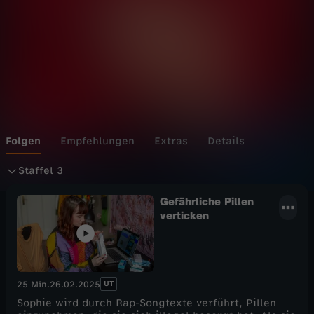
r
i
m
e
Folgen
Empfehlungen
Extras
Details
S
Staffel 3
t
Gefährliche Pillen
verticken
a
f
UT
25 Min.
26.02.2025
f
Sophie wird durch Rap-Songtexte verführt, Pillen