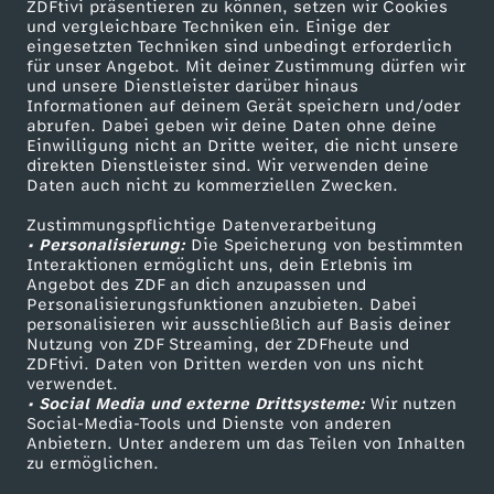
ZDFtivi präsentieren zu können, setzen wir Cookies
und vergleichbare Techniken ein. Einige der
eingesetzten Techniken sind unbedingt erforderlich
für unser Angebot. Mit deiner Zustimmung dürfen wir
Mehr ZDF
Service
und unsere Dienstleister darüber hinaus
Informationen auf deinem Gerät speichern und/oder
ZDF-Apps
ZDFmitreden
abrufen. Dabei geben wir deine Daten ohne deine
Einwilligung nicht an Dritte weiter, die nicht unsere
Smart TV
Kontakt zum ZDF
direkten Dienstleister sind. Wir verwenden deine
Daten auch nicht zu kommerziellen Zwecken.
ZDFtext
Tickets
Zustimmungspflichtige Datenverarbeitung
Livestreams
Zuschauerservice
• Personalisierung:
Die Speicherung von bestimmten
Sendungen A-Z
Hilfe
Interaktionen ermöglicht uns, dein Erlebnis im
Angebot des ZDF an dich anzupassen und
TV-Programm
Personalisierungsfunktionen anzubieten. Dabei
personalisieren wir ausschließlich auf Basis deiner
Nutzung von ZDF Streaming, der ZDFheute und
ZDFtivi. Daten von Dritten werden von uns nicht
Das ZDF
verwendet.
• Social Media und externe Drittsysteme:
Wir nutzen
ZDF Unternehmen
Social-Media-Tools und Dienste von anderen
Anbietern. Unter anderem um das Teilen von Inhalten
Karriere
zu ermöglichen.
Presseportal