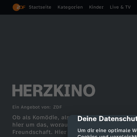
Startseite
Kategorien
Kinder
Live & TV
Ein Angebot von:
ZDF
Ob als Komödie, als Melodram oder als Lie
Deine Datenschut
cmp-dialog-des
hier um das, worauf es ankommt im Leben: 
Um dir eine optimale W
Freundschaft. Hier findet ihr alle Herzkino
Cookies und vergleichb