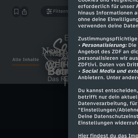
erforderlich für unser
Filtern
hinaus Informationen a
ohne deine Einwilligung
verwenden deine Daten
Zustimmungspflichtige
• Personalisierung:
Die 
Angebot des ZDF an dic
personalisieren wir au
Alle Inhalte
Romance
Drama
Komödie
M
E
ZDFtivi. Daten von Dri
N
• Social Media und ext
I
Neue Staffel
Anbietern. Unter ander
i
N
e
I
n
B
Du kannst entscheiden,
n
ä
K
betrifft nur dein aktu
u
c
Datenverarbeitung, für 
g
e
S
c
a
"Einstellungen/Ablehn
e
h
Deine Datenschutzeinst
a
a
Einstellungen widerruf
o
h
t
r
h
L
t
Hier findest du das Im