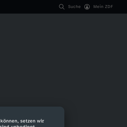
Suche
Mein ZDF
 können, setzen wir
 sind unbedingt