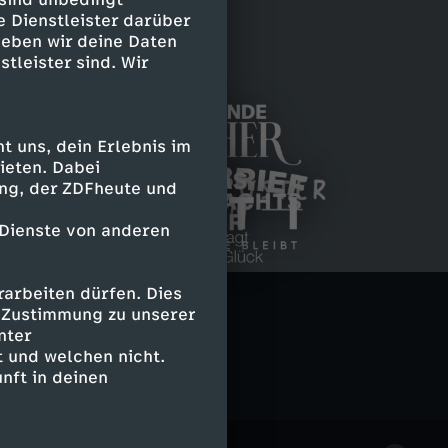
e Dienstleister darüber
geben wir deine Daten
stleister sind. Wir
 uns, dein Erlebnis im
ieten. Dabei
ing, der ZDFheute und
R
B
 Dienste von anderen
L
o
N
a
K
i
J
arbeiten dürfen. Dies
s
e
e Zustimmung zu unserer
u
A
nter
e
e
a
l
 und welchen nicht.
m
T
nft in deinen
b
l
m
l
g
I
e
l