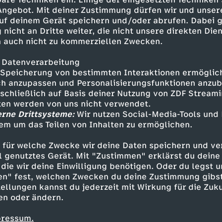
 Angebot. Mit deiner Zustimmung dürfen wir und unser
uf deinem Gerät speichern und/oder abrufen. Dabei 
 nicht an Dritte weiter, die nicht unsere direkten Dien
 auch nicht zu kommerziellen Zwecken.
 Datenverarbeitung
Speicherung von bestimmten Interaktionen ermöglicht
h anzupassen und Personalisierungsfunktionen anzub
sschließlich auf Basis deiner Nutzung von ZDF Stream
edical Fiction
tten werden von uns nicht verwendet.
Z
D
erne Drittsysteme:
Wir nutzen Social-Media-Tools und
F
em um das Teilen von Inhalten zu ermöglichen.
w
D
a
S
r
E
 für welche Zwecke wir deine Daten speichern und ver
e
r
ell genutztes Gerät. Mit "Zustimmen" erklärst du dein
s
t
die wir deine Einwilligung benötigen. Oder du legst u
ü
l
i
.
en" fest, welchen Zwecken du deine Zustimmung gibst
T
i
ellungen kannst du jederzeit mit Wirkung für die Zuku
h
l
en oder ändern.
a
N
r
l
l
a
pressum.